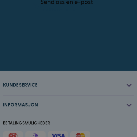
Send oss en e-post
Strengt nødvendige informasjonskapsler tillater
info@kostymer.no
kjernefunksjoner på nettstedet, som
brukerinnlogging og kontoadministrasjon.
Nettstedet kan ikke brukes riktig uten strengt
nødvendige informasjonskapsler.
Forsørger
/
Navn
Utløpsdato
Domene
frontend
4 uker 2
Adobe Inc.
dager
.www.kostymer.no
KUNDESERVICE
external_no_cache
59
Adobe Inc.
minutter
www.kostymer.no
INFORMASJON
58
sekunder
VISITOR_PRIVACY_METADATA
5 måneder
YouTube
BETALINGSMULIGHEDER
4 uker
.youtube.com
Googles
personvernregler