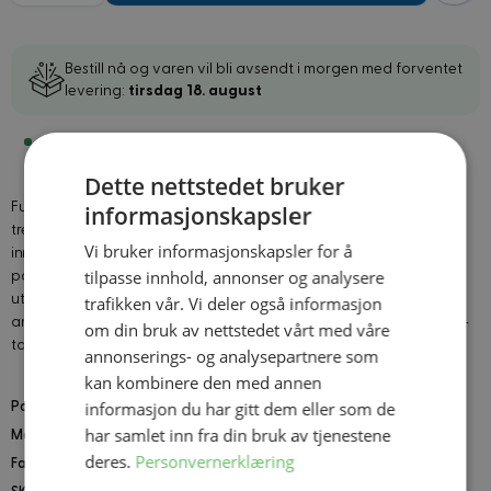
Bestill nå og varen vil bli avsendt i morgen med forventet
levering:
tirsdag 18. august
På lokallager: 8 stk
Dette nettstedet bruker
Fullfør 80-tallslooken med et svart sett som passer like godt til
informasjonskapsler
treningsguru, rockeinspirert utkledning eller retro temafest. Pakken
Vi bruker informasjonskapsler for å
inneholder 2 svettebånd og 1 pannebånd i polyester, med elastisk
tilpasse innhold, annonser og analysere
passform som sitter godt når du danser, trener eller spiller rollen fullt
ut. Det svedabsorberende stoffet hjelper med å holde svette unna
trafikken vår. Vi deler også informasjon
ansikt og hender, samtidig som tilbehøret gir kostymet en tydelig 80-
om din bruk av nettstedet vårt med våre
tallsdetalj.
annonserings- og analysepartnere som
kan kombinere den med annen
informasjon du har gitt dem eller som de
Pakken inneholder
: 2 stk. Svettebånd, 1 stk. Pannebånd
har samlet inn fra din bruk av tjenestene
Materiale
: Polyester
deres.
Personvernerklæring
Farge
: Svart