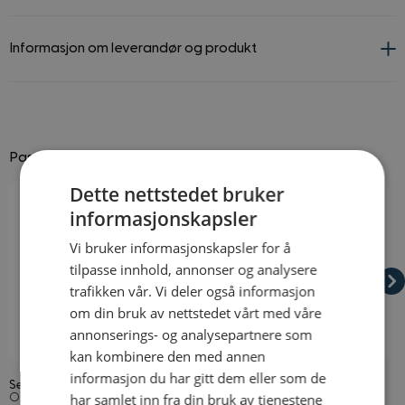
Informasjon om leverandør og produkt
Passer godt til
Navigating through the elements of the carousel is possible using
Press to skip carousel
Press to go to carousel navigation
Dette nettstedet bruker
informasjonskapsler
Vi bruker informasjonskapsler for å
tilpasse innhold, annonser og analysere
trafikken vår. Vi deler også informasjon
om din bruk av nettstedet vårt med våre
annonserings- og analysepartnere som
På lager
På lager
kan kombinere den med annen
informasjon du har gitt dem eller som de
Selvklebende Bart Svart
Stort Halskjede Gull
S
har samlet inn fra din bruk av tjenestene
S
Onesize
Onesize