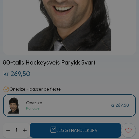
80-talls Hockeysveis Parykk Svart
kr 269,50
Onesize – passer de fleste
Onesize
kr 269,50
På lager
Mengde
LEGG I HANDLEKURV