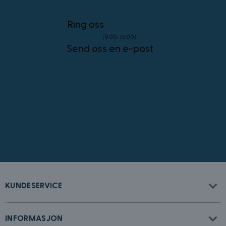
4 uker
.youtube.com
Googles
personvernregler
Ring oss
23 96 45 76
(9.00-15.00)
Send oss en e-post
info@kostymer.no
CookieScriptConsent
4 uker 2
CookieScript
dager
www.kostymer.no
KUNDESERVICE
FPGSID
30
Google
minutter
.kostymer.no
INFORMASJON