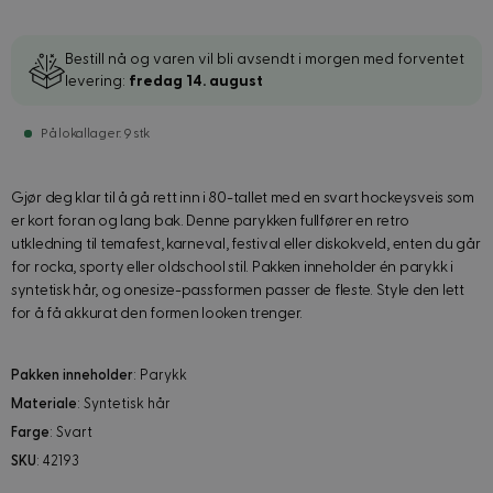
Bestill nå og varen vil bli avsendt i morgen med forventet
levering:
fredag 14. august
På lokallager: 9 stk
Gjør deg klar til å gå rett inn i 80-tallet med en svart hockeysveis som
er kort foran og lang bak. Denne parykken fullfører en retro
utkledning til temafest, karneval, festival eller diskokveld, enten du går
for rocka, sporty eller oldschool stil. Pakken inneholder én parykk i
syntetisk hår, og onesize-passformen passer de fleste. Style den lett
for å få akkurat den formen looken trenger.
Pakken inneholder
: Parykk
Materiale
: Syntetisk hår
Farge
: Svart
SKU
: 42193