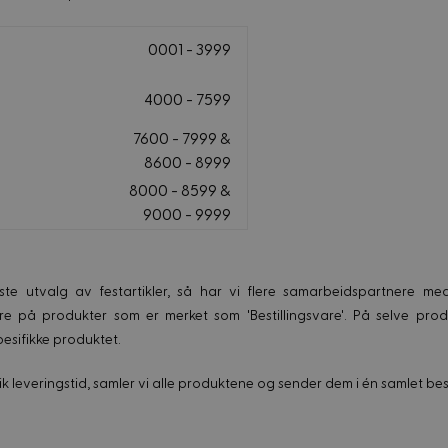
0001 - 3999
4000 - 7599
7600 - 7999 &
8600 - 8999
8000 - 8599 &
9000 - 9999
ste utvalg av festartikler, så har vi flere samarbeidspartnere med
re på produkter som er merket som 'Bestillingsvare'. På selve pro
pesifikke produktet.
ik leveringstid, samler vi alle produktene og sender dem i én samlet best