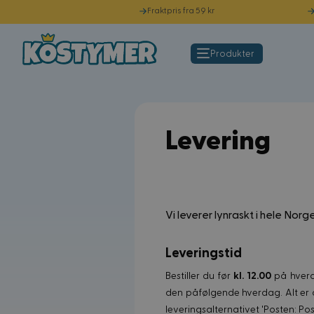
Fraktpris fra 59 kr
Hopp til innhold
Produkter
Levering
Vi leverer lynraskt i hele Nor
Leveringstid
Bestiller du før
kl. 12.00
på hverd
den påfølgende hverdag. Alt er a
leveringsalternativet 'Posten: Pos