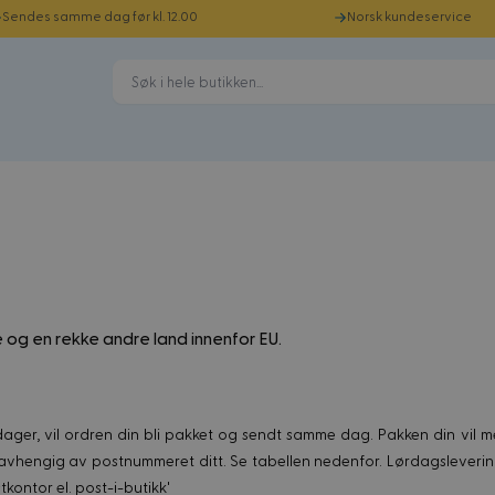
Sendes samme dag før kl. 12.00
Norsk kundeservice
ge og en rekke andre land innenfor EU.
ager, vil ordren din bli pakket og sendt samme dag. Pakken din vil 
vhengig av postnummeret ditt. Se tabellen nedenfor. Lørdagslevering
tkontor el. post-i-butikk'