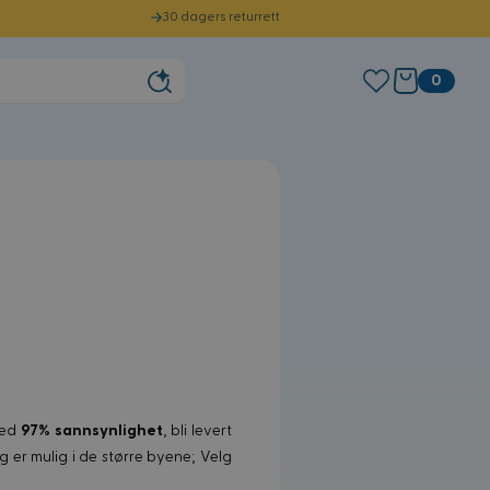
30 dagers returrett
0
med
97% sannsynlighet
, bli levert
 er mulig i de større byene; Velg