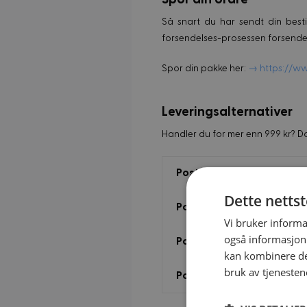
Så snart du har sendt din besti
forsendelses-prosessen forsendel
Spor din pakke her:
→ https://ww
Leveringsalternativer
Handler du for mer enn 999 kr? Da 
Posten: Postkontor el. po
Dette netts
Posten: Postkontor el. po
Vi bruker informa
også informasjon
Posten: Hjemlevering
kan kombinere de
bruk av tjenesten
Posten: Bedriftslevering