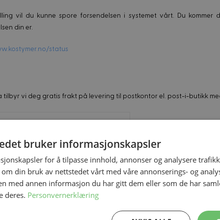
lling vil du kunne spore forsendelsen i systemet vårt. Du kommer der
sen din er.
w.kostymer.no/status
tilbyr vi deg gratis frakt på levering til postkontor el. post-i-butikk m
st-i-butikk ECO (+2 dage)
59 kr
tedet bruker informasjonskapsler
st-i-butikk
99 kr
sjonskapsler for å tilpasse innhold, annonser og analysere trafikk
 om din bruk av nettstedet vårt med våre annonserings- og anal
199 kr
n med annen informasjon du har gitt dem eller som de har samlet
e deres.
Personvernerklæring
149 kr