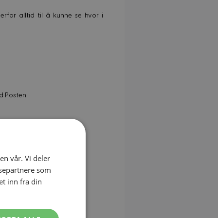
for alltid til å kunne se hvor i
ed Posten
en vår. Vi deler
ysepartnere som
 inn fra din