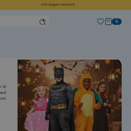
30 dagers returrett
0
 til
 med
l om