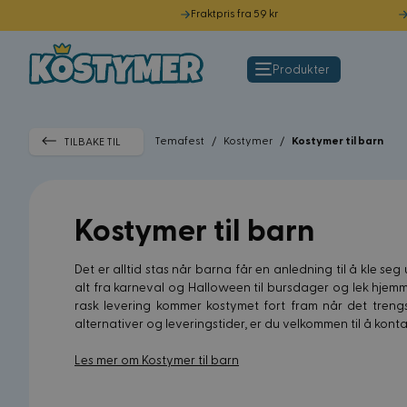
Fraktpris fra 59 kr
Hopp til innhold
Produkter
Temafest
/
Kostymer
/
Kostymer til barn
TILBAKE TIL
Kostymer til barn
Det er alltid stas når barna får en anledning til å kle seg
alt fra karneval og Halloween til bursdager og lek hjemm
rask levering kommer kostymet fort fram når det trengs.
alternativer og leveringstider, er du velkommen til å kontak
Les mer om Kostymer til barn