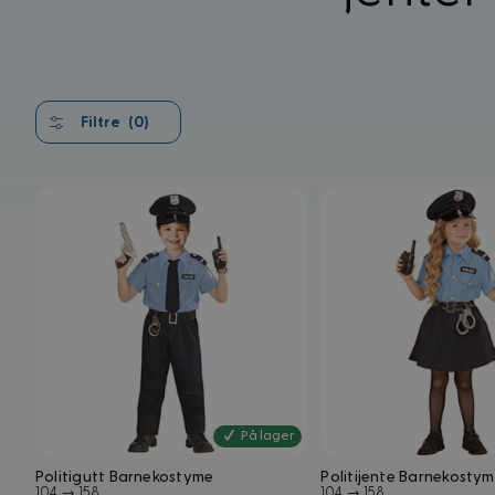
Filtre
(0)
På lager
Politigutt Barnekostyme
Politijente Barnekosty
104 → 158
104 → 158