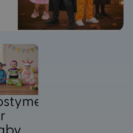
ostymer
r
e
aby