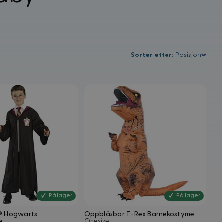
Sorter etter
:
Posisjon
På lager
På lager
r® Hogwarts
Oppblåsbar T-Rex Barnekostyme
e
Onesize