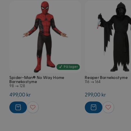
_ga
FPAU
.kostymer.
__Secure-
ROLLOUT_TOKEN
IDE
_uetsid
_uetvid
På lager
FPID
Spider-Man® No Way Home
Reaper Barnekostyme
Barnekostyme
116 → 164
test_cookie
98 → 128
499,00 kr
299,00 kr
VISITOR_INFO1_LIV
_gcl_au