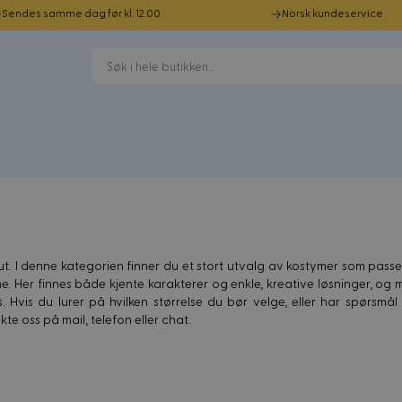
Sendes samme dag før kl. 12.00
Norsk kundeservice
 ut. I denne kategorien finner du et stort utvalg av kostymer som passer
e. Her finnes både kjente karakterer og enkle, kreative løsninger, og
 Hvis du lurer på hvilken størrelse du bør velge, eller har spørsmå
te oss på mail, telefon eller chat.