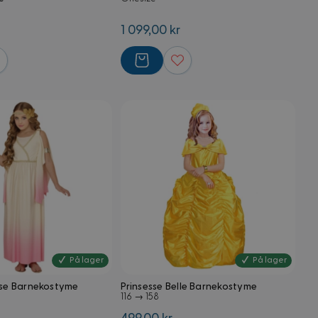
1 099,00 kr
På lager
På lager
sse Barnekostyme
Prinsesse Belle Barnekostyme
116 → 158