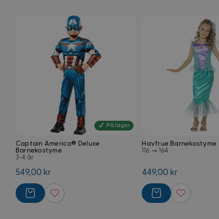
external_no_cache
VISITOR_PRIVACY_
G
CookieScriptConse
På lager
FPGSID
Captain America® Deluxe
Havfrue Barnekostyme
Barnekostyme
116 → 164
3-4 år
Forsørger
549,00 kr
449,00 kr
Navn
Domene
Navn
Navn
FPLC
.kostymer.
_ga_5RPMGND0V6
YSC