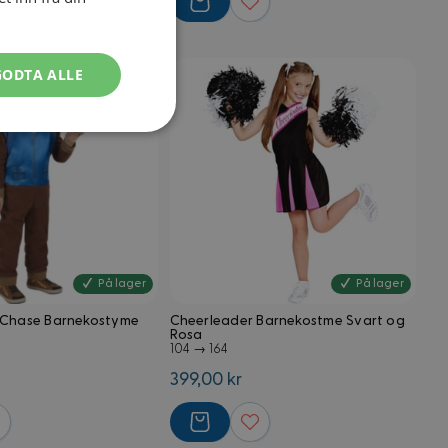
GODTA ALLE
Ugradert
På lager
På lager
 Chase Barnekostyme
Cheerleader Barnekostme Svart og
kontoadministrasjon.
Rosa
104 → 164
399,00 kr
med Magento e-
kjent, men lagrer
være nødvendig for