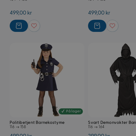
499,00 kr
499,00 kr
På lager
Politibetjent Barnekostyme
Svart Demonvokter Ba
116 → 158
116 → 164