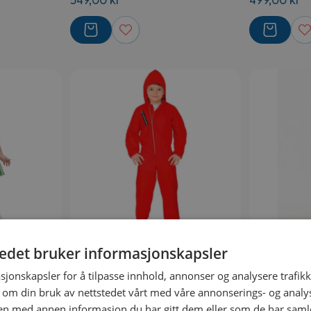
549,00 kr
499,00 kr
På lager
På lager
tedet bruker informasjonskapsler
me
Rød Heldrakt Barnekostyme
Spider-Man®
128 → 164
2 år → 10 år
sjonskapsler for å tilpasse innhold, annonser og analysere trafikk
349,00 kr
499,00 kr
 om din bruk av nettstedet vårt med våre annonserings- og anal
n med annen informasjon du har gitt dem eller som de har samlet