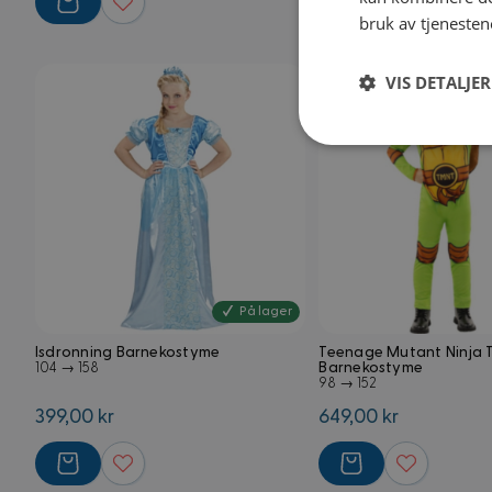
bruk av tjenesten
VIS DETALJER
Strengt
nødvendig
På lager
Isdronning Barnekostyme
Teenage Mutant Ninja T
Strengt nødvendige i
Barnekostyme
104 → 158
Nettstedet kan ikke 
98 → 152
399,00 kr
649,00 kr
Navn
frontend