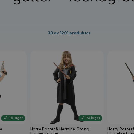
30
av
1201
produkter
På lager
På lager
me
Harry Potter® Hermine Grang
Harry Potte
Barnekostyme
Barnekostym