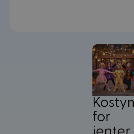
Kosty
for
jenter