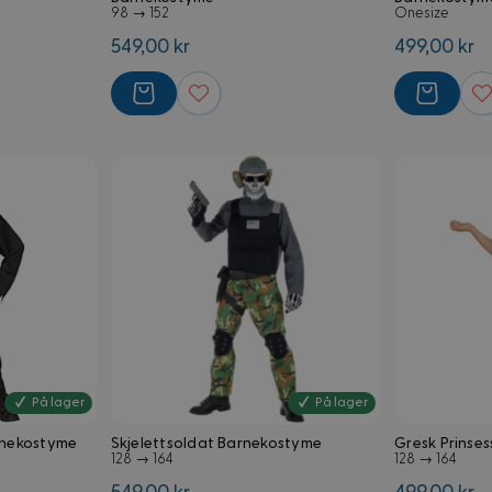
98 → 152
Onesize
549,00 kr
499,00 kr
På lager
På lager
rnekostyme
Skjelettsoldat Barnekostyme
Gresk Prinse
128 → 164
128 → 164