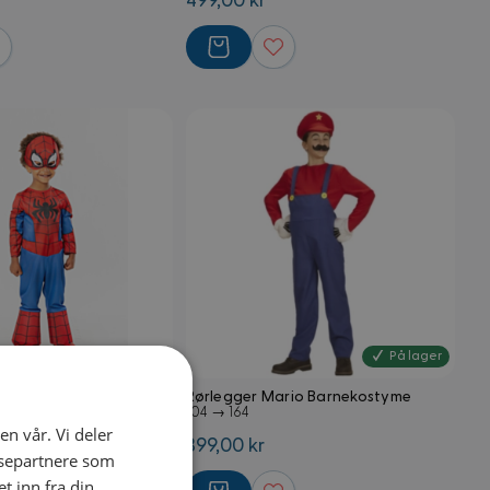
499,00 kr
På lager
På lager
 Classic Barnekostyme
Rørlegger Mario Barnekostyme
104 → 164
en vår. Vi deler
399,00 kr
ysepartnere som
 inn fra din