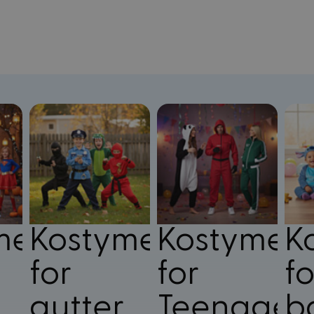
mer
Kostymer
Kostymer
K
for
for
fo
gutter
Teenager
b