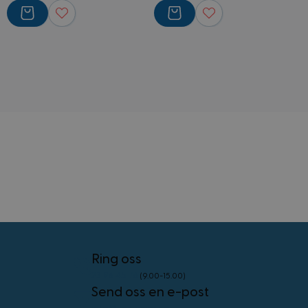
external_no_cache
59
Adobe Inc.
minutter
www.kostymer.no
58
sekunder
VISITOR_PRIVACY_METADATA
5 måneder
YouTube
4 uker
.youtube.com
Googles
personvernregler
CookieScriptConsent
4 uker 2
CookieScript
dager
www.kostymer.no
Ring oss
23 96 45 76
(9.00-15.00)
Send oss en e-post