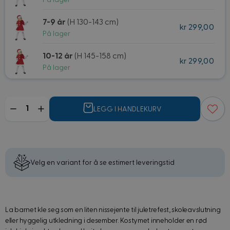
På lager
7-9 år
(H 130-143 cm)
kr 299,00
På lager
10-12 år
(H 145-158 cm)
kr 299,00
På lager
Mengde
LEGG I HANDLEKURV
Velg en variant for å se estimert leveringstid
La barnet kle seg som en liten nissejente til juletrefest, skoleavslutning
eller hyggelig utkledning i desember. Kostymet inneholder en rød