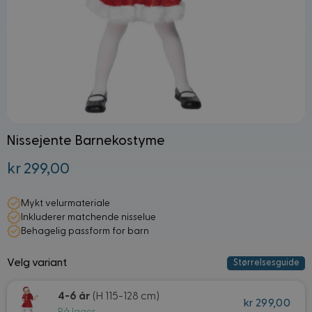
Nissejente Barnekostyme
kr 299,00
Fra:
Mykt velurmateriale
Inkluderer matchende nisselue
Behagelig passform for barn
Velg variant
Størrelsesguide
4-6 år
(H 115-128 cm)
kr 299,00