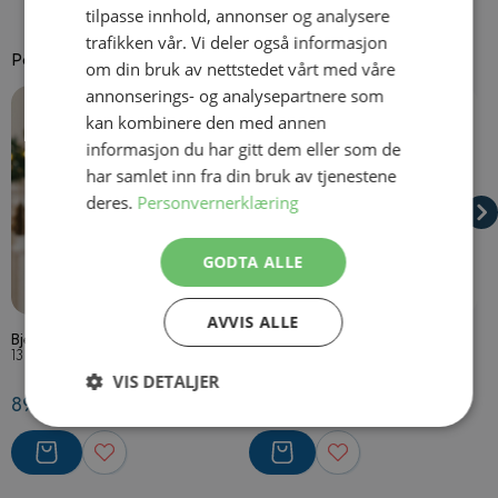
tilpasse innhold, annonser og analysere
trafikken vår. Vi deler også informasjon
Passer godt til
om din bruk av nettstedet vårt med våre
annonserings- og analysepartnere som
Navigating through the elements of the carousel is possible using
Press to skip carousel
Press to go to carousel navigation
kan kombinere den med annen
informasjon du har gitt dem eller som de
har samlet inn fra din bruk av tjenestene
deres.
Personvernerklæring
GODTA ALLE
På lager
På lager
AVVIS ALLE
Bjelle
Stripete Barnestrømpebukser
O
Rød og Hvit
H
13 cm
1 år → 14 år
O
VIS DETALJER
89,50 kr
69,50 kr
6
Strengt
Ytelse
Målretting
nødvendig