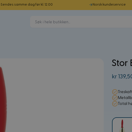
Sendes samme dag før kl. 12.00
Norsk kundeservice
Stor 
kr 139,5
Treskaft
Metallb
Total h