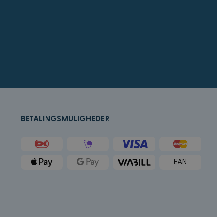
å bestemme hvilke
for sluttbrukeren
crosoft Bing Ads og
ed en bruker som
rukeradferd og
k (som eies av
tleser støtter
r å holde oversikt
BETALINGSMULIGHEDER
ygd i nettsteder;
t bruker den nye
k og utfører
tstedet og all
EAN
an besøkte nevnte
Microsoft som en
ygde Microsoft-
forskjellige
g.