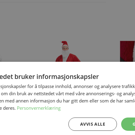
ing the tab key. You can skip the carousel or go straight to carous
tedet bruker informasjonskapsler
sjonskapsler for å tilpasse innhold, annonser og analysere trafikk
 om din bruk av nettstedet vårt med våre annonserings- og anal
n med annen informasjon du har gitt dem eller som de har samlet
e deres.
Personvernerklæring
På lager
På lager
Julenissekostyme
Deluxe Nissebe
M → XXL
131 cm
AVVIS ALLE
299,00 kr
119,50 kr