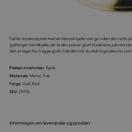
Fullfør nissekostymet med en klassisk bjelle som gir rollen den rette j
gullfarget metallbjelle, slik at den passer godt til julenisse, juleverk
den er laget for å ligge godt i hånden når du skal ringe julen inn som 
Pakken inneholder
: Bjelle
Materiale
: Metal, Træ
Farge
: Gull, Rød
SKU
: 25976
Informasjon om leverandør og produkt