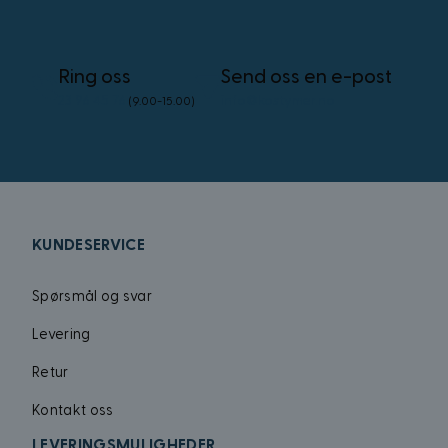
_uetsid
Ring oss
Send oss en e-post
_uetvid
23 96 45 76
info@kostymer.no
(9.00-15.00)
FPID
test_cookie
VISITOR_INFO1_LIV
KUNDESERVICE
Spørsmål og svar
_gcl_au
Levering
Retur
MUID
Kontakt oss
LEVERINGSMULIGHEDER