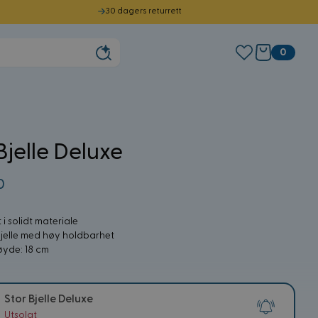
30 dagers returrett
0
Bjelle Deluxe
0
 i solidt materiale
jelle med høy holdbarhet
øyde: 18 cm
Stor Bjelle Deluxe
Utsolgt