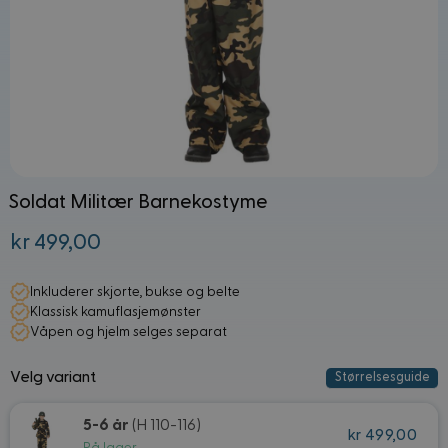
Soldat Militær Barnekostyme
kr 499,00
Fra:
Inkluderer skjorte, bukse og belte
Klassisk kamuflasjemønster
Våpen og hjelm selges separat
Velg variant
Størrelsesguide
5-6 år
(H 110-116)
kr 499,00