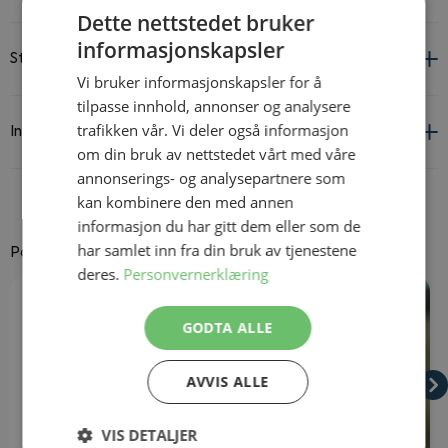
Dette nettstedet bruker
informasjonskapsler
Størrelsesguide
Vi bruker informasjonskapsler for å
tilpasse innhold, annonser og analysere
trafikken vår. Vi deler også informasjon
Informasjon om leverandør og produkt
om din bruk av nettstedet vårt med våre
annonserings- og analysepartnere som
kan kombinere den med annen
informasjon du har gitt dem eller som de
har samlet inn fra din bruk av tjenestene
Passer godt til
deres.
Personvernerklæring
Navigating through the elements of the carousel is possible using
Press to skip carousel
Press to go to carousel navigation
GODTA ALLE
AVVIS ALLE
VIS DETALJER