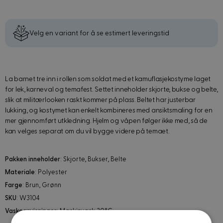
Velg en variant for å se estimert leveringstid
La barnet tre inn i rollen som soldat med et kamuflasjekostyme laget
for lek, karneval og temafest. Settet inneholder skjorte, bukse og belte,
slik at militærlooken raskt kommer på plass. Beltet har justerbar
lukking, og kostymet kan enkelt kombineres med ansiktsmaling for en
mer gjennomført utkledning. Hjelm og våpen følger ikke med, så de
kan velges separat om du vil bygge videre på temaet.
Pakken inneholder
: Skjorte, Bukser, Belte
Materiale
: Polyester
Farge
: Brun, Grønn
SKU
: W3104
Vaskeanvisninger
: Maskinvask 30°C