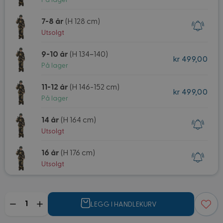
På lager
7-8 år
(H 128 cm)
Utsolgt
9-10 år
(H 134–140)
kr 499,00
På lager
11-12 år
(H 146-152 cm)
kr 499,00
På lager
14 år
(H 164 cm)
Utsolgt
16 år
(H 176 cm)
Utsolgt
Mengde
LEGG I HANDLEKURV