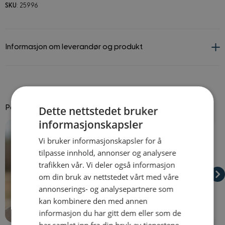
SKU
: 25996
Informasjon om leverandør og produkt
Dette nettstedet bruker
Passer godt til
informasjonskapsler
Navigating through the elements of the carousel is possible using
Press to skip carousel
Press to go to carousel navigation
Vi bruker informasjonskapsler for å
tilpasse innhold, annonser og analysere
trafikken vår. Vi deler også informasjon
om din bruk av nettstedet vårt med våre
annonserings- og analysepartnere som
kan kombinere den med annen
informasjon du har gitt dem eller som de
På lager
På lager
har samlet inn fra din bruk av tjenestene