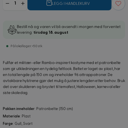
LEGG I HANDLEKURV
Bestill nå og varen vil bli avsendt i morgen med forventet
levering:
tirsdag 18. august
På lokallager: +50 stk
Fullfør et militær- eller Rambo-inspirert kostyme med et patronbelte
som gir utkledningen en tydelig feltlook. Beltet er laget av plast, har
en total lengde på 150 cm og inneholder 96 attrappatroner. De
avtakbare hylstrene gjør det mulig å justere lengden etter behov. Bruk
det over skulderen og brystet til temafest, Halloween, karneval eller
siste skoledag.
Pakken inneholder
: Patronbelte (150 cm)
Materiale
: Plast
Farge
: Gull, Svart