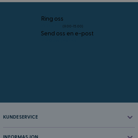
4 uker
.youtube.com
Googles
personvernregler
Ring oss
23 96 45 76
(9.00-15.00)
Send oss en e-post
info@kostymer.no
CookieScriptConsent
4 uker 2
CookieScript
dager
www.kostymer.no
FPGSID
30
Google
KUNDESERVICE
minutter
.kostymer.no
INFORMASJON