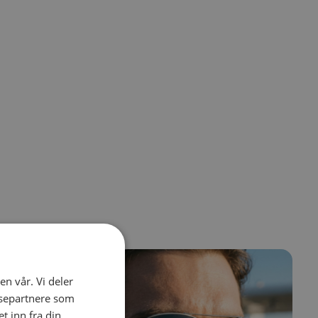
el navigation using the skip links.
en vår. Vi deler
ysepartnere som
 inn fra din