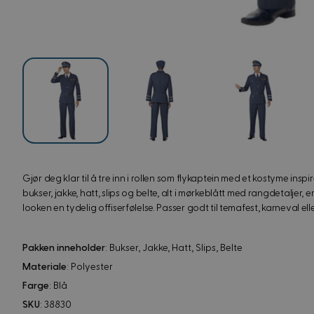
View image
View image
V
View image
Gjør deg klar til å tre inn i rollen som flykaptein med et kostyme inspi
bukser, jakke, hatt, slips og belte, alt i mørkeblått med rangdetaljer,
looken en tydelig offiserfølelse. Passer godt til temafest, karneval el
Pakken inneholder
: Bukser, Jakke, Hatt, Slips, Belte
Materiale
: Polyester
Farge
: Blå
SKU
: 38830