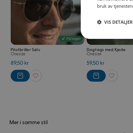
bruk av tjenesten
VIS DETALJER
Strengt
På lager
nødvendig
Pilotbriller Sølv
Dogtags med Kjede
Onesize
Onesize
89,50 kr
59,50 kr
Strengt nødvendige i
Nettstedet kan ikke 
Navn
Mer i samme stil
frontend