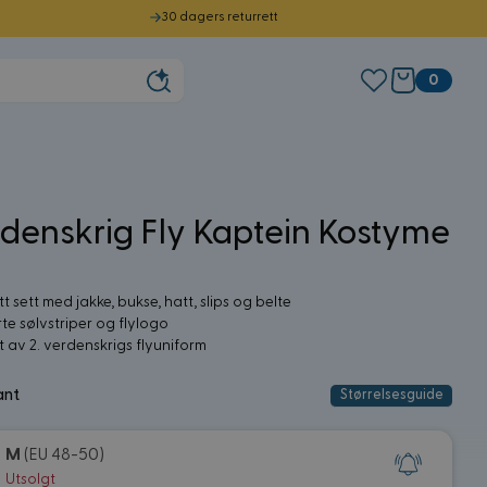
30 dagers returrett
0
rdenskrig Fly Kaptein Kostyme
t sett med jakke, bukse, hatt, slips og belte
rte sølvstriper og flylogo
rt av 2. verdenskrigs flyuniform
ant
Størrelsesguide
M
(EU 48-50)
Utsolgt