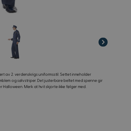
iew image
rert av 2. verdenskrigs uniformsstil. Settet inneholder
 emblem og sølvstriper. Det justerbare beltet med spenne gir
ler Halloween. Merk at hvit skjorte ikke følger med.