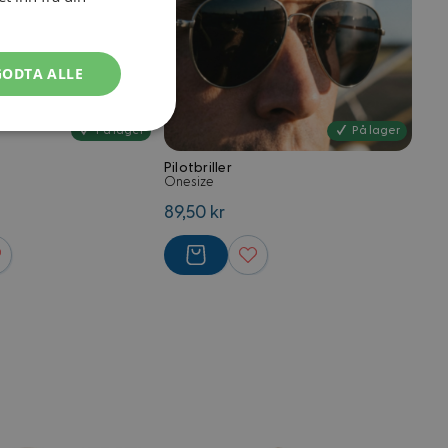
GODTA ALLE
Ugradert
På lager
På lager
Pilotbriller
Onesize
89,50 kr
kontoadministrasjon.
med Magento e-
kjent, men lagrer
være nødvendig for