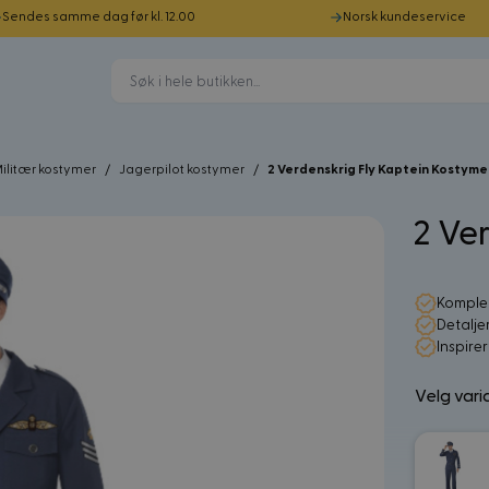
Sendes samme dag før kl. 12.00
Norsk kundeservice
ilitær kostymer
/
Jagerpilot kostymer
/
2 Verdenskrig Fly Kaptein Kostyme
2 Ve
Komplet
Detalje
Inspire
Velg vari