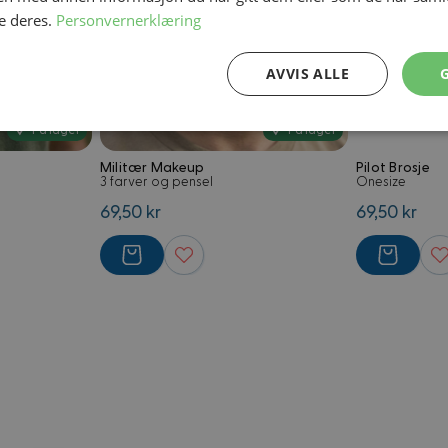
e deres.
Personvernerklæring
AVVIS ALLE
Ytelse
Målretting
Funksjonalitet
På lager
På lager
Militær Makeup
Pilot Brosje
3 farver og pensel
Onesize
69,50 kr
69,50 kr
Strengt nødvendig
Ytelse
Målretting
Funksjonalitet
Ugradert
nformasjonskapsler tillater kjernefunksjoner på nettstedet, som brukerinnlogging og 
brukes riktig uten strengt nødvendige informasjonskapsler.
Forsørger
/
Utløpsdato
Beskrivelse
Domene
4 uker 2
Informasjonskapsel ofte forbundet 
Adobe Inc.
dager
handelsplattform. Formål foreløpig u
.www.kostymer.no
sannsynligvis en økt-ID. Ser ut til å 