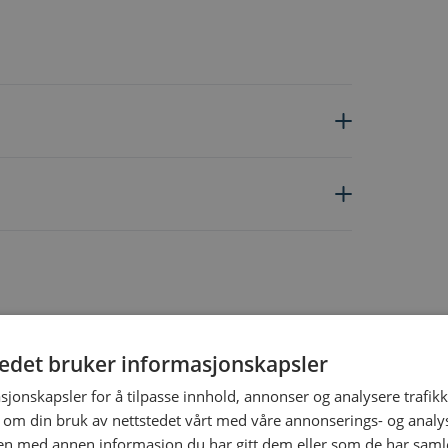
tedet bruker informasjonskapsler
ing the tab key. You can skip the carousel or go straight to carous
sjonskapsler for å tilpasse innhold, annonser og analysere trafikk
 om din bruk av nettstedet vårt med våre annonserings- og anal
n med annen informasjon du har gitt dem eller som de har samlet