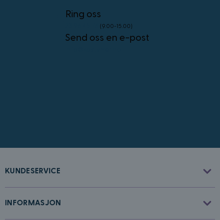
personvernregler
Ring oss
23 96 45 76
(9.00-15.00)
Send oss en e-post
info@kostymer.no
CookieScriptConsent
4 uker 2
CookieScript
dager
www.kostymer.no
KUNDESERVICE
FPGSID
30
Google
minutter
.kostymer.no
INFORMASJON