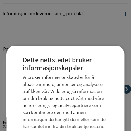
Informasjon om leverandør og produkt
Passer godt til
Dette nettstedet bruker
Navigating through the elements of the carousel is possible using
Press to skip carousel
Press to go to carousel navigation
informasjonskapsler
Vi bruker informasjonskapsler for å
tilpasse innhold, annonser og analysere
trafikken vår. Vi deler også informasjon
om din bruk av nettstedet vårt med våre
annonserings- og analysepartnere som
På lager
På lager
kan kombinere den med annen
informasjon du har gitt dem eller som de
Falsk Blod
Vampyr Huggtenner
K
har samlet inn fra din bruk av tjenestene
N
28,3 ml
2 stk. hugtænder