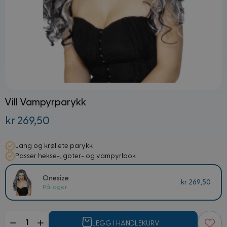
Vill Vampyrparykk
kr 269,50
Lang og krøllete parykk
Passer hekse-, goter- og vampyrlook
Onesize
kr 269,50
På lager
Mengde
LEGG I HANDLEKURV