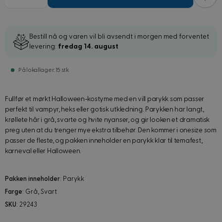
Bestill nå og varen vil bli avsendt i morgen med forventet
levering:
fredag 14. august
På lokallager: 15 stk
Fullfør et mørkt Halloween-kostyme med en vill parykk som passer
perfekt til vampyr, heks eller gotisk utkledning. Parykken har langt,
krøllete hår i grå, svarte og hvite nyanser, og gir looken et dramatisk
preg uten at du trenger mye ekstra tilbehør. Den kommer i onesize som
passer de fleste, og pakken inneholder en parykk klar til temafest,
karneval eller Halloween.
Pakken inneholder
: Parykk
Farge
: Grå, Svart
SKU
: 29243