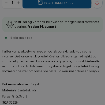
LEGG I HANDLEKURV
Bestill nå og varen vil bli avsendt i morgen med forventet
levering:
fredag 14. august
På lokallager: 11 stk
Fullfør vampyrkostymet med en gotisk parykk i sølv- og svarte
nyanser. Det lange, lett krøllede håret gir utkledningen et mørkt og
dramatisk preg, enten du skal være vampyrinne, gotisk skikkelse eller
en nattens brud til Halloween. Parykken er laget av syntetisk hår og
kommer i onesize som passer de fleste. Pakken inneholder én parykk.
Pakken inneholder
: Parykk
Materiale
: Syntetisk hår
Farge
: Grå, Svart
SKU
: 35828