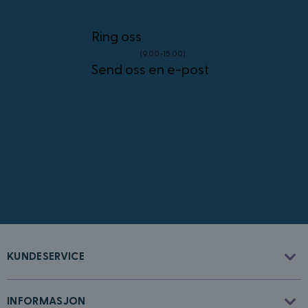
4 uker
.youtube.com
Googles
personvernregler
Ring oss
23 96 45 76
(9.00-15.00)
Send oss en e-post
info@kostymer.no
CookieScriptConsent
4 uker 2
CookieScript
dager
www.kostymer.no
FPGSID
30
Google
KUNDESERVICE
minutter
.kostymer.no
INFORMASJON