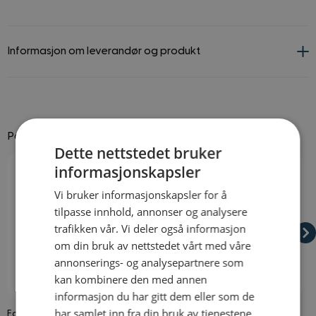
Informasjon om leverandør og produkt
Passer godt til
Dette nettstedet bruker
Navigating through the elements of the carousel is possible using
Press to skip carousel
Press to go to carousel navigation
informasjonskapsler
Vi bruker informasjonskapsler for å
tilpasse innhold, annonser og analysere
trafikken vår. Vi deler også informasjon
om din bruk av nettstedet vårt med våre
annonserings- og analysepartnere som
kan kombinere den med annen
På lager
På lager
informasjon du har gitt dem eller som de
har samlet inn fra din bruk av tjenestene
Falsk Blod
Divahansker Svart
H