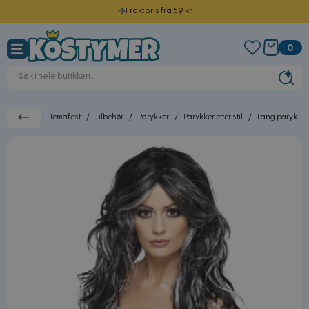
Fraktpris fra 59 kr
Hopp til innhold
Sendes samme dag før kl. 12.00
0
Norsk kundeservice
30 dagers returrett
Temafest
/
Tilbehør
/
Parykker
/
Parykker etter stil
/
Lang paryk
/