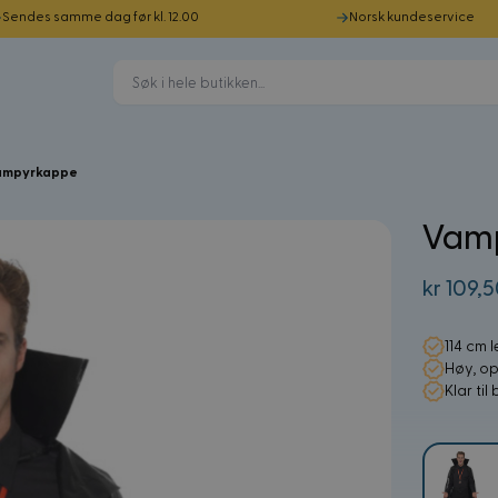
Sendes samme dag før kl. 12.00
Norsk kundeservice
ampyrkappe
Vam
kr 109,
114 cm 
Høy, op
Klar til