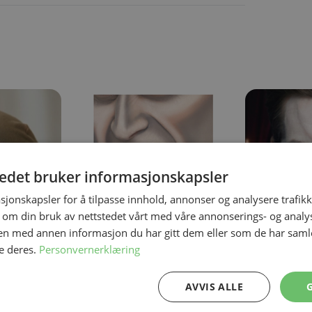
ing the tab key. You can skip the carousel or go straight to carous
tedet bruker informasjonskapsler
sjonskapsler for å tilpasse innhold, annonser og analysere trafikk
 om din bruk av nettstedet vårt med våre annonserings- og anal
n med annen informasjon du har gitt dem eller som de har samlet
e deres.
Personvernerklæring
På lager
På lager
Vampyr Huggtenner
Vampyr Make
2 stk. hugtænder
Palette med 3 
AVVIS ALLE
69,50 kr
119,50 kr