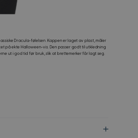
ssiske Dracula-følelsen. Kappen er laget av plast, måler
tet på ekte Halloween-vis. Den passer godt til utkledning
e ut i god tid før bruk, slik at brettemerker får lagt seg.