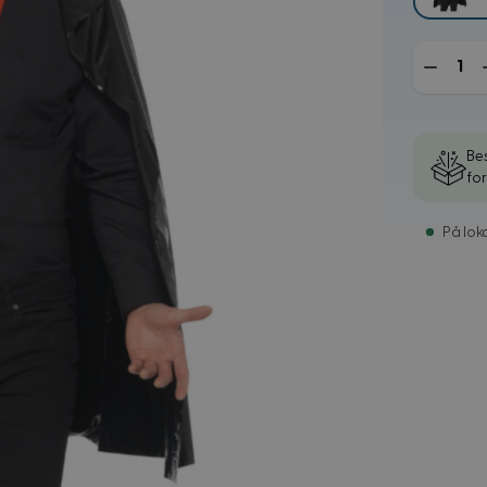
Mengde
Bes
fo
På loka