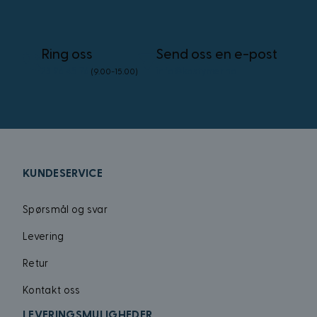
_uetsid
Ring oss
Send oss en e-post
_uetvid
23 96 45 76
info@kostymer.no
(9.00-15.00)
FPID
test_cookie
VISITOR_INFO1_LIV
KUNDESERVICE
Spørsmål og svar
_gcl_au
Levering
Retur
MUID
Kontakt oss
LEVERINGSMULIGHEDER