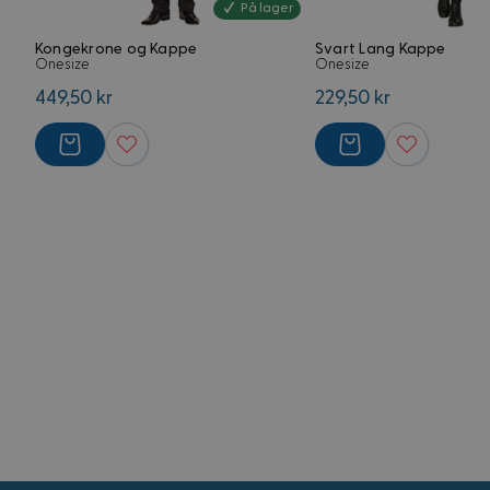
VISITOR_PRIVACY_
På lager
G
Kongekrone og Kappe
Svart Lang Kappe
Onesize
Onesize
CookieScriptConse
449,50 kr
229,50 kr
FPGSID
Forsørger
Navn
Domene
Navn
Navn
FPLC
.kostymer.
_ga_5RPMGND0V6
YSC
_ga
FPAU
.kostymer.
__Secure-
ROLLOUT_TOKEN
IDE