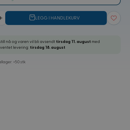
LEGG I HANDLEKURV
till nå og varen vil bli avsendt
tirsdag 11. august
med
rventet levering:
tirsdag 18. august
llager: +50 stk