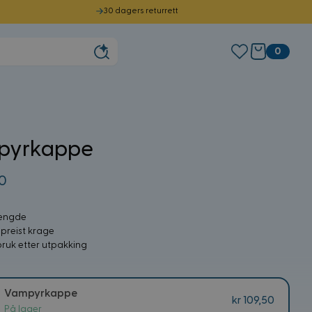
30 dagers returrett
0
pyrkappe
50
lengde
preist krage
 bruk etter utpakking
Vampyrkappe
kr 109,50
På lager