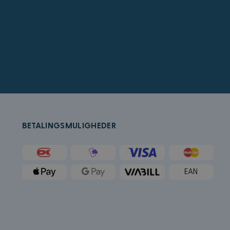
å bestemme hvilke
for sluttbrukeren
crosoft Bing Ads og
ed en bruker som
rukeradferd og
k (som eies av
tleser støtter
r å holde oversikt
BETALINGSMULIGHEDER
ygd i nettsteder;
t bruker den nye
k og utfører
tstedet og all
EAN
an besøkte nevnte
Microsoft som en
ygde Microsoft-
forskjellige
g.