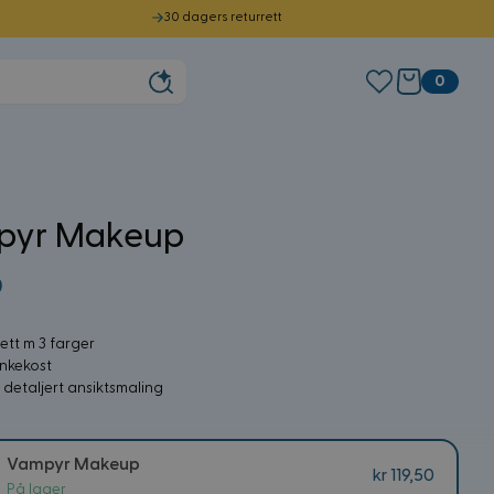
30 dagers returrett
0
pyr Makeup
0
lett m 3 farger
inkekost
r detaljert ansiktsmaling
Vampyr Makeup
kr 119,50
På lager