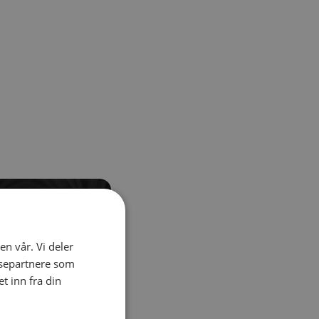
el navigation using the skip links.
en vår. Vi deler
ysepartnere som
 inn fra din