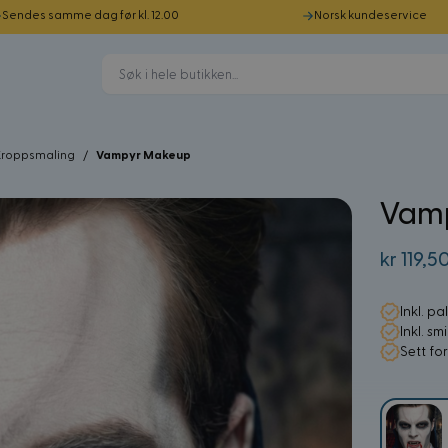
Sendes samme dag før kl. 12.00
Norsk kundeservice
Kroppsmaling
/
Vampyr Makeup
Vam
kr 119,5
Inkl. pa
Inkl. sm
Sett fo