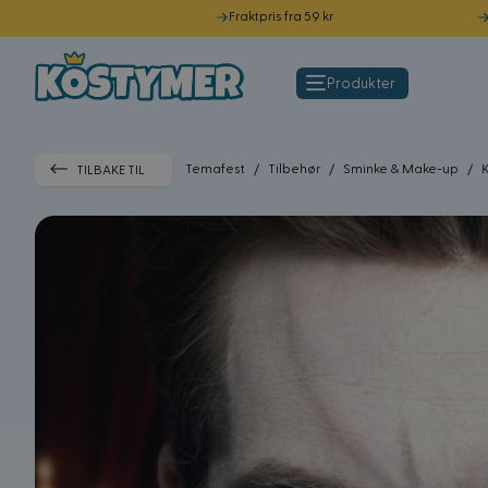
Fraktpris fra 59 kr
Hopp til innhold
Produkter
Temafest
/
Tilbehør
/
Sminke & Make-up
/
TILBAKE TIL