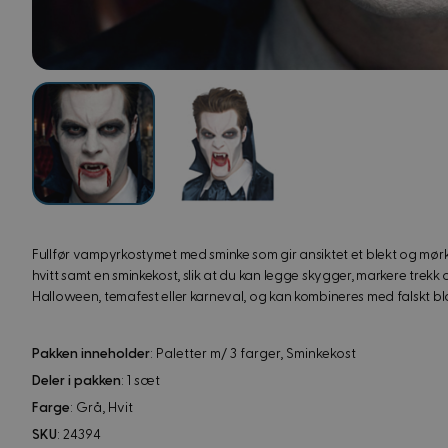
View image
View image
Fullfør vampyrkostymet med sminke som gir ansiktet et blekt og mørkt 
hvitt samt en sminkekost, slik at du kan legge skygger, markere trekk
Halloween, temafest eller karneval, og kan kombineres med falskt blo
Pakken inneholder
: Paletter m/ 3 farger, Sminkekost
Deler i pakken
: 1 sæt
Farge
: Grå, Hvit
SKU
: 24394