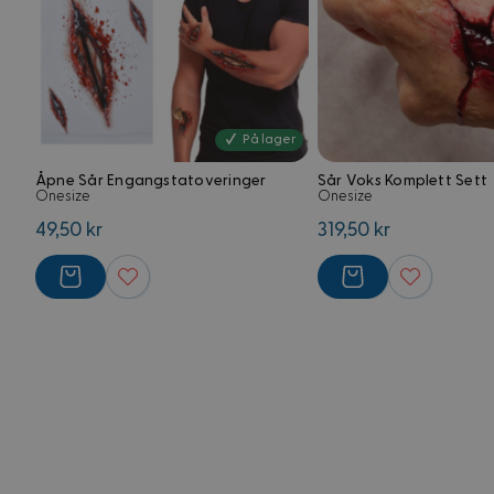
VISITOR_PRIVACY_
G
På lager
CookieScriptConse
Åpne Sår Engangstatoveringer
Sår Voks Komplett Sett
Onesize
Onesize
49,50 kr
319,50 kr
FPGSID
Forsørger
Navn
Domene
Navn
Navn
FPLC
.kostymer.
_ga_5RPMGND0V6
YSC
_ga
FPAU
.kostymer.
__Secure-
ROLLOUT_TOKEN