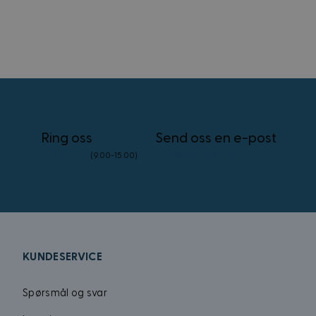
IDE
_uetsid
_uetvid
Ring oss
Send oss en e-post
FPID
23 96 45 76
info@kostymer.no
(9.00-15.00)
test_cookie
VISITOR_INFO1_LIV
KUNDESERVICE
_gcl_au
Spørsmål og svar
MUID