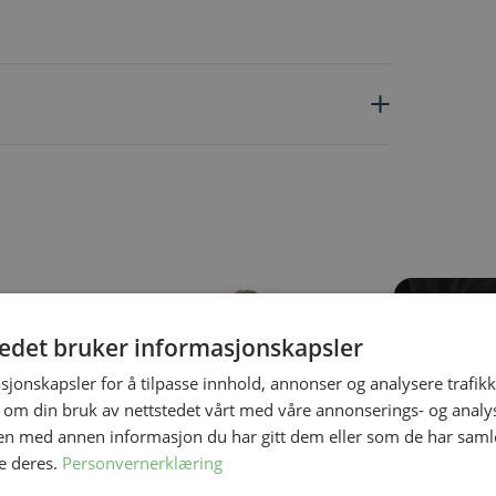
ing the tab key. You can skip the carousel or go straight to carous
tedet bruker informasjonskapsler
sjonskapsler for å tilpasse innhold, annonser og analysere trafikk
 om din bruk av nettstedet vårt med våre annonserings- og anal
n med annen informasjon du har gitt dem eller som de har samlet
e deres.
Personvernerklæring