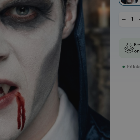
Mengde
Bes
on
På lok