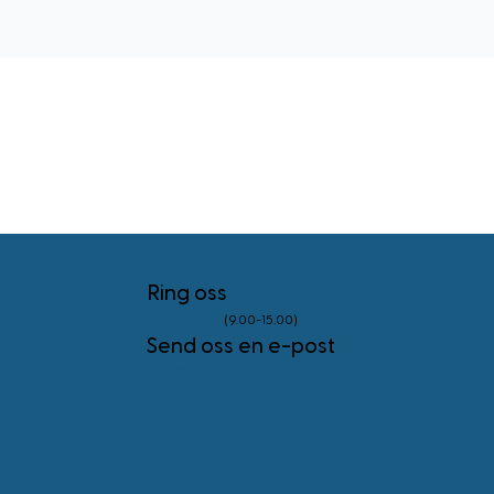
Ring oss
23 96 45 76
(9.00-15.00)
Send oss en e-post
info@kostymer.no