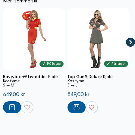
Mer i samme stil
Navigating through the elements of the carousel is possible using
Press to skip carousel
Press to go to carousel navigation
På lager
På lager
Baywatch® Livredder Kjole
Top Gun® Deluxe Kjole
T
Kostyme
Kostyme
S
S → M
S → L
649,00 kr
849,00 kr
1