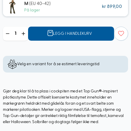
M
(EU 40-42)
kr 899,00
På lager
Mengde
LEGG I HANDLEKURV
Velg en variant for å se estimert leveringstid
Gjør deg klar til å ta plass i cockpiten med et Top Gun®-inspirert
pilotkostyme. Dette offisielt lisensierte kostymet inneholder en
mørkegrønn heldrakt med glidelås foran og et svart belte som
markerer pilotlooken. Merker og logoer med USA-flagg, stjerne og
Top Gun-detaljer gir antrekket riktig filmfølelse til temafest, karneval
eller Halloween. Solbriller og dogtags følger ikke med.