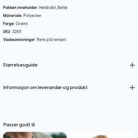
Pakken inneholder
: Heldrakt, Belte
Materiale
: Polyester
Farge
: Grønn
SKU
: 32811
Vaskeanvisninger
: Rens på renseri
Størrelsesguide
Informasjon om leverandør og produkt
Passer godt til
Navigating through the elements of the carousel is possible using
Press to skip carousel
Press to go to carousel navigation