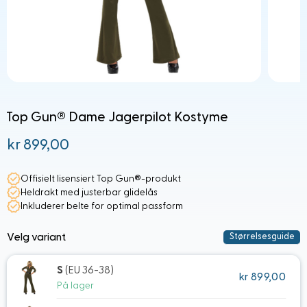
Top Gun® Dame Jagerpilot Kostyme
kr 899,00
Fra:
Offisielt lisensiert Top Gun®-produkt
Heldrakt med justerbar glidelås
Inkluderer belte for optimal passform
Velg variant
Størrelsesguide
S
(EU 36-38)
kr 899,00
På lager