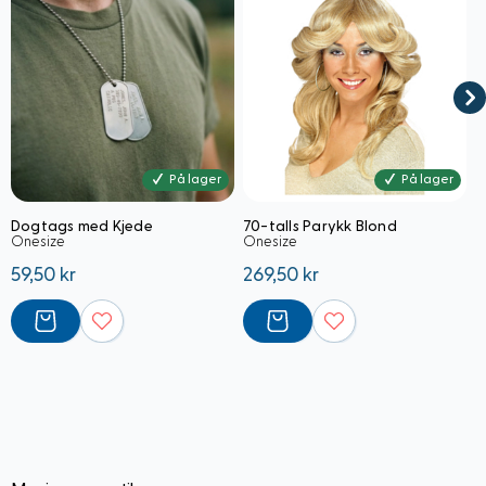
På lager
På lager
Dogtags med Kjede
70-talls Parykk Blond
M
Onesize
Onesize
3
59,50 kr
269,50 kr
6