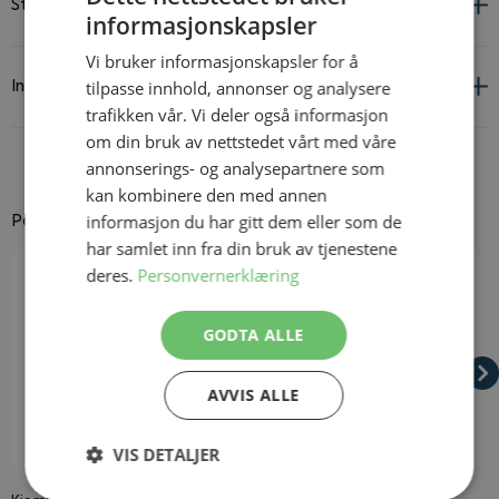
Størrelsesguide
informasjonskapsler
Vi bruker informasjonskapsler for å
tilpasse innhold, annonser og analysere
Informasjon om leverandør og produkt
trafikken vår. Vi deler også informasjon
om din bruk av nettstedet vårt med våre
annonserings- og analysepartnere som
kan kombinere den med annen
informasjon du har gitt dem eller som de
Passer godt til
har samlet inn fra din bruk av tjenestene
Navigating through the elements of the carousel is possible using
Press to skip carousel
Press to go to carousel navigation
deres.
Personvernerklæring
GODTA ALLE
AVVIS ALLE
VIS DETALJER
På lager
På lager