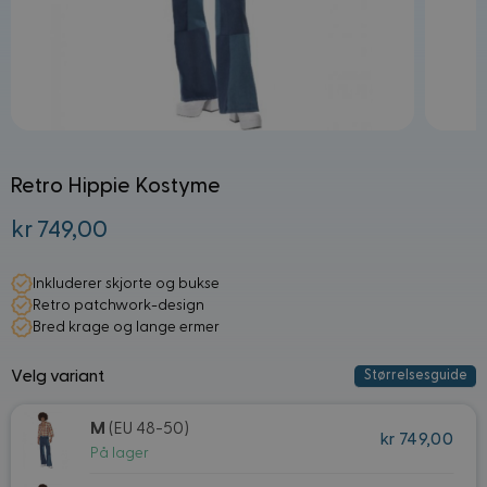
Retro Hippie Kostyme
kr 749,00
Fra:
Inkluderer skjorte og bukse
Retro patchwork-design
Bred krage og lange ermer
Velg variant
Størrelsesguide
M
(EU 48-50)
kr 749,00
På lager