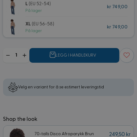
L
(EU 52-54)
kr 749,00
På lager
XL
(EU 56-58)
kr 749,00
På lager
Mengde
LEGG I HANDLEKURV
Velg en variant for å se estimert leveringstid
Shop the look
70-talls Disco Afroparykk Brun
249,50 kr