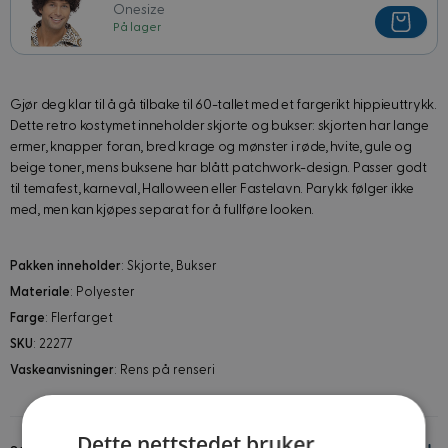
Onesize
På lager
Gjør deg klar til å gå tilbake til 60-tallet med et fargerikt hippieuttrykk.
Dette retro kostymet inneholder skjorte og bukser: skjorten har lange
ermer, knapper foran, bred krage og mønster i røde, hvite, gule og
beige toner, mens buksene har blått patchwork-design. Passer godt
til temafest, karneval, Halloween eller Fastelavn. Parykk følger ikke
med, men kan kjøpes separat for å fullføre looken.
Pakken inneholder
: Skjorte, Bukser
Materiale
: Polyester
Farge
: Flerfarget
SKU
: 22277
Vaskeanvisninger
: Rens på renseri
Dette nettstedet bruker