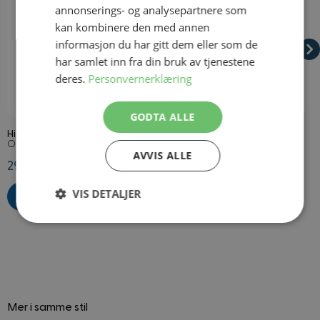
annonserings- og analysepartnere som
kan kombinere den med annen
informasjon du har gitt dem eller som de
har samlet inn fra din bruk av tjenestene
deres.
Personvernerklæring
På lager
På lager
GODTA ALLE
Hippiesett Brun
Lang Hippie Parykk Brun
K
Onesize
Onesize
2
AVVIS ALLE
299,50 kr
299,50 kr
6
VIS DETALJER
Strengt
Ytelse
Målretting
nødvendig
Funksjonalitet
Ugradert
Mer i samme stil