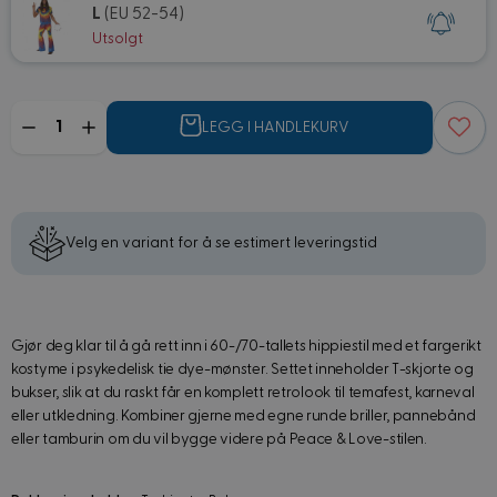
L
(EU 52-54)
Utsolgt
Mengde
LEGG I HANDLEKURV
Velg en variant for å se estimert leveringstid
Gjør deg klar til å gå rett inn i 60-/70-tallets hippiestil med et fargerikt
kostyme i psykedelisk tie dye-mønster. Settet inneholder T-skjorte og
bukser, slik at du raskt får en komplett retrolook til temafest, karneval
eller utkledning. Kombiner gjerne med egne runde briller, pannebånd
eller tamburin om du vil bygge videre på Peace & Love-stilen.