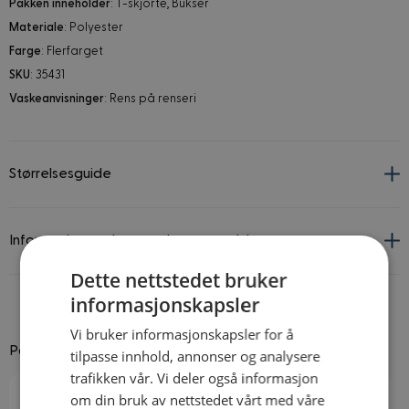
Pakken inneholder
: T-skjorte, Bukser
Materiale
: Polyester
Farge
: Flerfarget
SKU
: 35431
Vaskeanvisninger
: Rens på renseri
Størrelsesguide
Informasjon om leverandør og produkt
Dette nettstedet bruker
informasjonskapsler
Vi bruker informasjonskapsler for å
Passer godt til
tilpasse innhold, annonser og analysere
trafikken vår. Vi deler også informasjon
Navigating through the elements of the carousel is possible using
Press to skip carousel
Press to go to carousel navigation
om din bruk av nettstedet vårt med våre