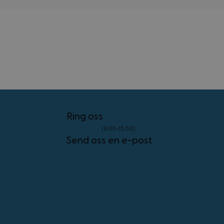
external_no_cache
59
Adobe Inc.
minutter
www.kostymer.no
58
sekunder
VISITOR_PRIVACY_METADATA
5 måneder
YouTube
4 uker
.youtube.com
Googles
personvernregler
Ring oss
23 96 45 76
(9.00-15.00)
Send oss en e-post
CookieScriptConsent
4 uker 2
CookieScript
dager
www.kostymer.no
info@kostymer.no