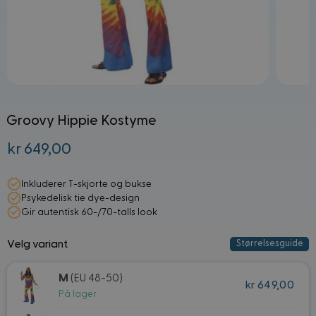
Groovy Hippie Kostyme
kr 649,00
Fra:
Inkluderer T-skjorte og bukse
Psykedelisk tie dye-design
Gir autentisk 60-/70-talls look
Velg variant
Størrelsesguide
M
(EU 48-50)
kr 649,00
På lager