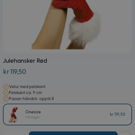
Julehansker Rød
kr 119,50
Velur med pelskant
Pelskant ca. 9 cm
Passer håndstr. opptil 8
Onesize
kr 119,50
På lager
Mengde