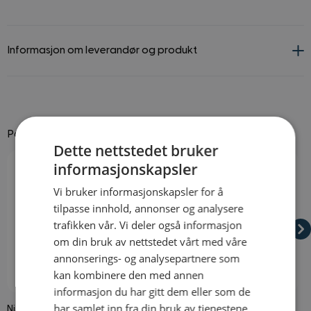
Informasjon om leverandør og produkt
Passer godt til
Dette nettstedet bruker
Navigating through the elements of the carousel is possible using
Press to skip carousel
Press to go to carousel navigation
informasjonskapsler
Vi bruker informasjonskapsler for å
tilpasse innhold, annonser og analysere
trafikken vår. Vi deler også informasjon
om din bruk av nettstedet vårt med våre
annonserings- og analysepartnere som
kan kombinere den med annen
På lager
På lager
informasjon du har gitt dem eller som de
har samlet inn fra din bruk av tjenestene
Nisselue
Tyllskjørt Hvit
K