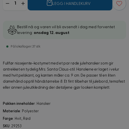
LEGG I HANDLEKURV
Bestill nå og varen vil bli avsendt i dag med forventet
levering:
onsdag 12. august
På lokallager: 37 stk
Fullfør nissejente-kostymet med et par røde julehansker som gir
antrekket en tydelig Mrs. Santa Claus-stil. Hanskene er laget i velur
med hvit pelskant, og kanten måler ca. 9 cm. De passer til en liten
damehånd opptil håndstørrelse 8. Et fint tilbehør til julebord, temafest
eller annen juleutkledning der detaljene gjør looken komplett.
Pakken inneholder
: Hansker
Materiale
: Polyester
Farge
: Hvit, Rød
SKU
: 29253