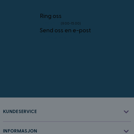
4 uker
.youtube.com
Googles
personvernregler
Ring oss
23 96 45 76
(9.00-15.00)
Send oss en e-post
info@kostymer.no
CookieScriptConsent
4 uker 2
CookieScript
dager
www.kostymer.no
FPGSID
30
Google
KUNDESERVICE
minutter
.kostymer.no
INFORMASJON