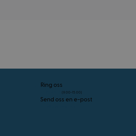
external_no_cache
59
Adobe Inc.
minutter
www.kostymer.no
58
sekunder
VISITOR_PRIVACY_METADATA
5 måneder
YouTube
4 uker
.youtube.com
Googles
personvernregler
Ring oss
CookieScriptConsent
4 uker 2
CookieScript
23 96 45 76
(9.00-15.00)
dager
www.kostymer.no
Send oss en e-post
info@kostymer.no