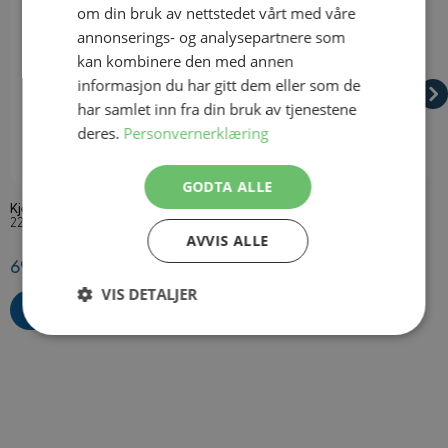
om din bruk av nettstedet vårt med våre
annonserings- og analysepartnere som
kan kombinere den med annen
informasjon du har gitt dem eller som de
har samlet inn fra din bruk av tjenestene
deres.
Personvernerklæring
På lager
På lager
GODTA ALLE
Kjempe Joint
Hippie Selvklebende Bart
S
S
22 cm
Onesize
O
AVVIS ALLE
69,50 kr
69,50 kr
2
VIS DETALJER
Strengt
Ytelse
Målretting
nødvendig
Funksjonalitet
Ugradert