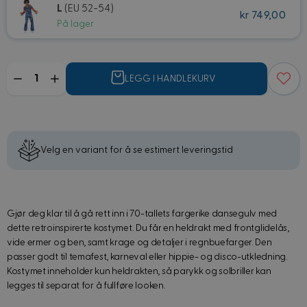
L
(EU 52-54)
kr 749,00
På lager
Mengde
LEGG I HANDLEKURV
Velg en variant for å se estimert leveringstid
Gjør deg klar til å gå rett inn i 70-tallets fargerike dansegulv med
dette retroinspirerte kostymet. Du får en heldrakt med frontglidelås,
vide ermer og ben, samt krage og detaljer i regnbuefarger. Den
passer godt til temafest, karneval eller hippie- og disco-utkledning.
Kostymet inneholder kun heldrakten, så parykk og solbriller kan
legges til separat for å fullføre looken.