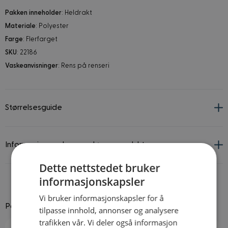
Pakken inneholder
: Heldrakt
Materiale
: Polyester
Farge
: Flerfarget
SKU
: 22186
Vaskeanvisninger
: Rens på renseri
Størrelsesguide
Informasjon om leverandør og produkt
Dette nettstedet bruker
informasjonskapsler
Vi bruker informasjonskapsler for å
Passer godt til
tilpasse innhold, annonser og analysere
trafikken vår. Vi deler også informasjon
Navigating through the elements of the carousel is possible using
Press to skip carousel
Press to go to carousel navigation