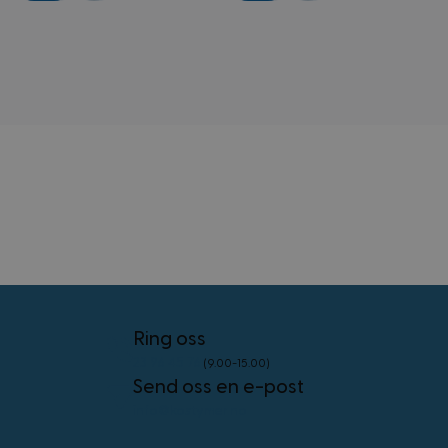
external_no_cache
59
Adobe Inc.
minutter
www.kostymer.no
58
sekunder
VISITOR_PRIVACY_METADATA
5 måneder
YouTube
4 uker
.youtube.com
Googles
personvernregler
CookieScriptConsent
4 uker 2
CookieScript
Ring oss
dager
www.kostymer.no
23 96 45 76
(9.00-15.00)
Send oss en e-post
info@kostymer.no