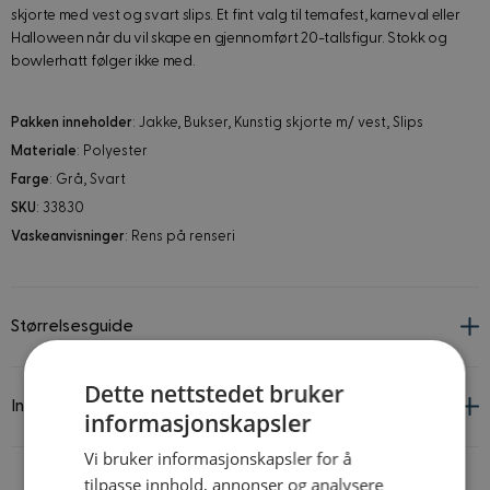
skjorte med vest og svart slips. Et fint valg til temafest, karneval eller
Halloween når du vil skape en gjennomført 20-tallsfigur. Stokk og
bowlerhatt følger ikke med.
Pakken inneholder
: Jakke, Bukser, Kunstig skjorte m/ vest, Slips
Materiale
: Polyester
Farge
: Grå, Svart
SKU
: 33830
Vaskeanvisninger
: Rens på renseri
Størrelsesguide
Dette nettstedet bruker
Informasjon om leverandør og produkt
informasjonskapsler
Vi bruker informasjonskapsler for å
tilpasse innhold, annonser og analysere