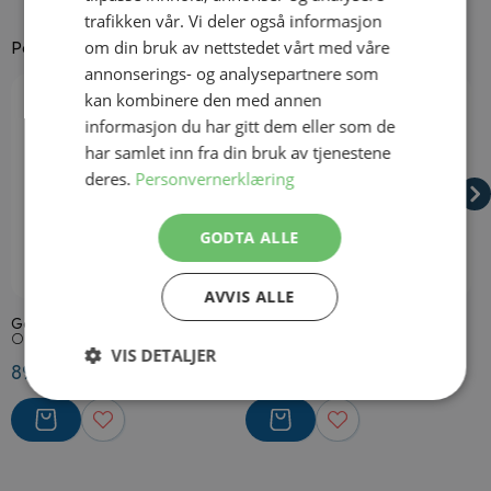
trafikken vår. Vi deler også informasjon
om din bruk av nettstedet vårt med våre
Passer godt til
annonserings- og analysepartnere som
Navigating through the elements of the carousel is possible using
Press to skip carousel
Press to go to carousel navigation
kan kombinere den med annen
informasjon du har gitt dem eller som de
har samlet inn fra din bruk av tjenestene
deres.
Personvernerklæring
GODTA ALLE
På lager
På lager
AVVIS ALLE
Gangster Skocovers
Monokkel med Snor
B
Onesize
Onesize
O
VIS DETALJER
89,50 kr
49,50 kr
8
Strengt
Ytelse
Målretting
nødvendig