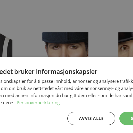
ing the tab key. You can skip the carousel or go straight to carous
tedet bruker informasjonskapsler
sjonskapsler for å tilpasse innhold, annonser og analysere trafikk
 om din bruk av nettstedet vårt med våre annonserings- og anal
n med annen informasjon du har gitt dem eller som de har samlet
På lager
På lager
e deres.
Personvernerklæring
Selvklebende Bart Svart
Monokkel med
Onesize
Onesize
AVVIS ALLE
49,50 kr
49,50 kr