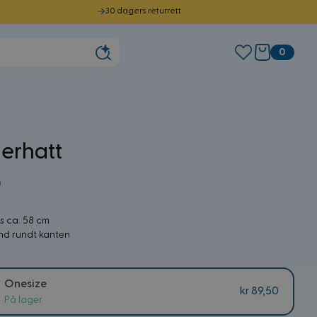
30 dagers returrett
0
erhatt
0
s ca. 58 cm
ånd rundt kanten
Onesize
kr 89,50
På lager