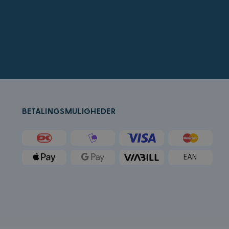
å bestemme hvilke
for sluttbrukeren
crosoft Bing Ads og
ed en bruker som
rukeradferd og
k (som eies av
tleser støtter
BETALINGSMULIGHEDER
r å holde oversikt
ygd i nettsteder;
t bruker den nye
k og utfører
EAN
tstedet og all
an besøkte nevnte
Microsoft som en
ygde Microsoft-
forskjellige
g.