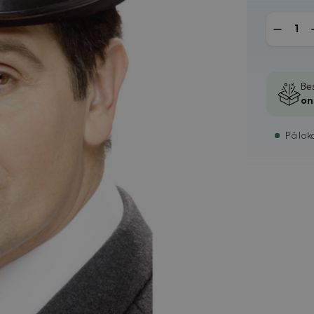
Mengde
Bes
on
På loka