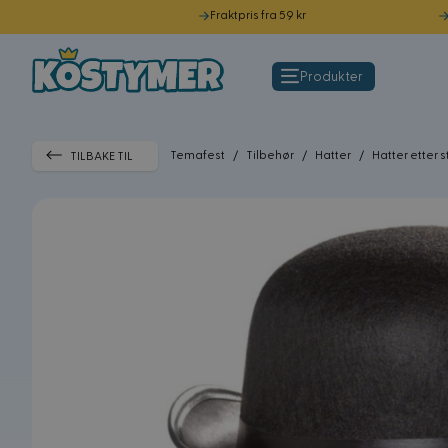
Fraktpris fra 59 kr
Hopp til innhold
Produkter
Temafest
/
Tilbehør
/
Hatter
/
Hatter etter st
TILBAKE TIL