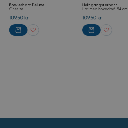
G
Bowlerhatt Deluxe
Hvit gangsterhatt
Onesize
Hat med hovedmål 54 cm
109,50 kr
109,50 kr
CookieScriptConse
FPGSID
Forsørger
Navn
Domene
Navn
Navn
FPLC
.kostymer.
_ga_5RPMGND0V6
YSC
_ga
FPAU
.kostymer.
__Secure-
ROLLOUT_TOKEN
IDE