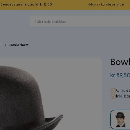
Sendes samme dag før kl. 12.00
Norsk kundeservice
il
/
Bowlerhatt
Bowl
kr 89,5
Omkret
Inkl. b