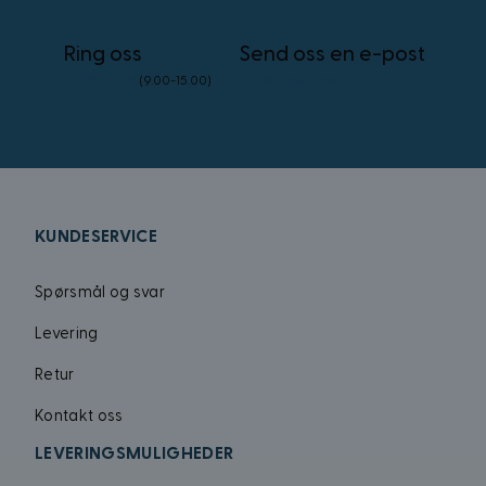
_uetsid
Ring oss
Send oss en e-post
_uetvid
23 96 45 76
info@kostymer.no
(9.00-15.00)
FPID
test_cookie
KUNDESERVICE
VISITOR_INFO1_LIV
Spørsmål og svar
_gcl_au
Levering
Retur
MUID
Kontakt oss
LEVERINGSMULIGHEDER