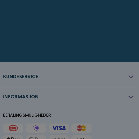
info@kostymer.no
CookieScriptConsent
4 uker 2
CookieScript
dager
www.kostymer.no
KUNDESERVICE
FPGSID
30
Google
INFORMASJON
minutter
.kostymer.no
BETALINGSMULIGHEDER