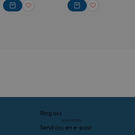
Strengt nødvendige informasjonskapsler tillater
kjernefunksjoner på nettstedet, som
brukerinnlogging og kontoadministrasjon.
Nettstedet kan ikke brukes riktig uten strengt
nødvendige informasjonskapsler.
Forsørger
/
Navn
Utløpsdato
Domene
frontend
4 uker 2
Adobe Inc.
dager
.www.kostymer.no
external_no_cache
59
Adobe Inc.
minutter
www.kostymer.no
58
sekunder
Ring oss
VISITOR_PRIVACY_METADATA
5 måneder
YouTube
4 uker
.youtube.com
Googles
23 96 45 76
(9.00-15.00)
personvernregler
Send oss en e-post