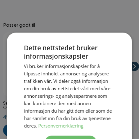
Passer godt til
Navigating through the elements of the carousel is possible using
Press to skip carousel
Press to go to carousel navigation
Dette nettstedet bruker
informasjonskapsler
Vi bruker informasjonskapsler for å
tilpasse innhold, annonser og analysere
trafikken vår. Vi deler også informasjon
om din bruk av nettstedet vårt med våre
På lager
På lager
annonserings- og analysepartnere som
kan kombinere den med annen
Selvklebende Butler Bart
Sombrero Svart
F
Onesize
Onesize
O
informasjon du har gitt dem eller som de
49,50 kr
209,50 kr
6
har samlet inn fra din bruk av tjenestene
deres.
Personvernerklæring