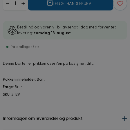
LEGG I HANDLEKURV
Bestill nå og varen vil bli avsendt i dag med forventet
levering:
torsdag 13. august
På lokallager: 8 stk
Denne barten er prikken over i'en på kostymet ditt.
Pakken inneholder
: Bart
Farge
: Brun
SKU
: 31129
Informasjon om leverandør og produkt