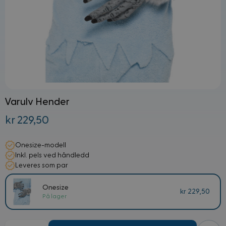
Varulv Hender
kr 229,50
Onesize-modell
Inkl. pels ved håndledd
Leveres som par
Onesize
kr 229,50
På lager
Mengde