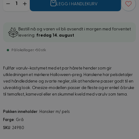
LEGG I HANDLEKURV
Bestill nå og varen vil bli avsendt i morgen med forventet
levering:
fredag 14. august
På lokallager: +50 stk
Fullfør varulv-kostymet med et par hårete hender som gir
utkledningen et mørkere Halloween-preg. Hanskene har pelsdetaljer
ved håndleddene og svarte negler, slik at hendene passer godt til en
ulveaktig look. Onesize-modellen passer de fleste og er enkel å bruke
til temafest, karneval eller en skummel kveld med varulv som tema.
Pakken inneholder
: Hansker m/ pels
Farge
: Grå
SKU
: 24980