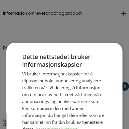
Informasjon om leverandør og produkt
Passer godt til
Dette nettstedet bruker
Navigating through the elements of the carousel is possible using
Press to skip carousel
Press to go to carousel navigation
informasjonskapsler
Vi bruker informasjonskapsler for å
tilpasse innhold, annonser og analysere
trafikken vår. Vi deler også informasjon
om din bruk av nettstedet vårt med våre
annonserings- og analysepartnere som
kan kombinere den med annen
På lager
På lager
informasjon du har gitt dem eller som de
Falsk Blod
Varulvmaske med Pels
V
har samlet inn fra din bruk av tjenestene
28,3 ml
Onesize
O