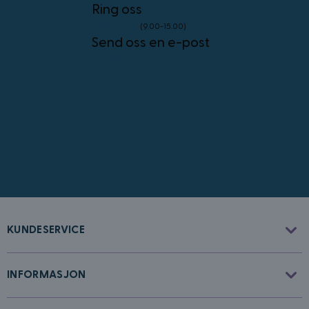
personvernregler
Ring oss
23 96 45 76
(9.00-15.00)
Send oss en e-post
info@kostymer.no
CookieScriptConsent
4 uker 2
CookieScript
dager
www.kostymer.no
KUNDESERVICE
FPGSID
30
Google
minutter
.kostymer.no
INFORMASJON