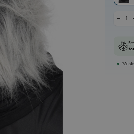
Mengde
Bes
to
På loka