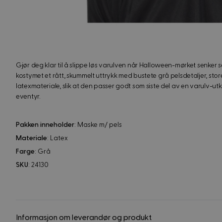
Gjør deg klar til å slippe løs varulven når Halloween-mørket senke
kostymet et rått, skummelt uttrykk med bustete grå pelsdetaljer, stor
latexmateriale, slik at den passer godt som siste del av en varulv-ut
eventyr.
Pakken inneholder
: Maske m/ pels
Materiale
: Latex
Farge
: Grå
SKU
: 24130
Informasjon om leverandør og produkt