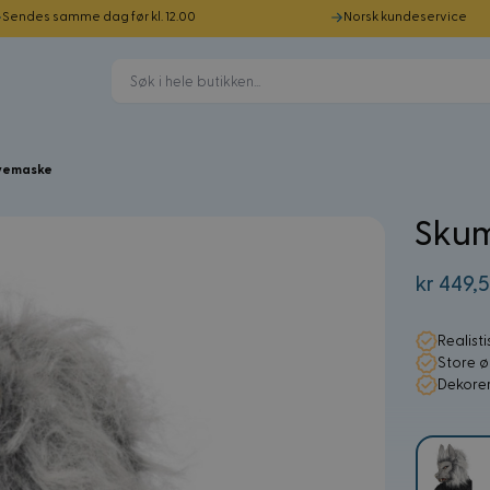
Sendes samme dag før kl. 12.00
Norsk kundeservice
vemaske
Skum
kr 449,
Realist
Store ø
Dekorer