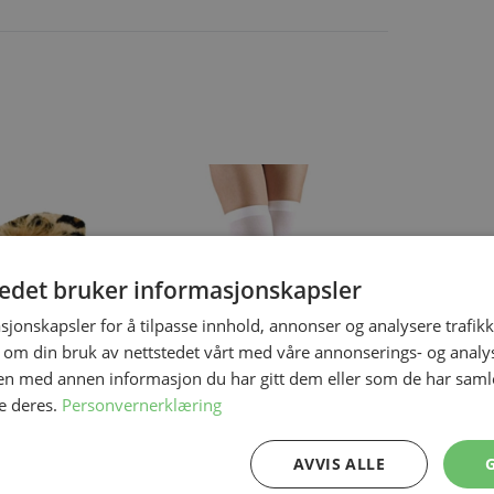
ing the tab key. You can skip the carousel or go straight to carous
tedet bruker informasjonskapsler
sjonskapsler for å tilpasse innhold, annonser og analysere trafikk
 om din bruk av nettstedet vårt med våre annonserings- og anal
n med annen informasjon du har gitt dem eller som de har samlet
e deres.
Personvernerklæring
På lager
På lager
Knestrømper Hvit
AVVIS ALLE
XL