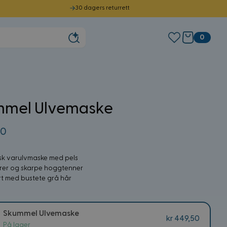
30 dagers returrett
0
mel Ulvemaske
50
isk varulvmaske med pels
rer og skarpe hoggtenner
t med bustete grå hår
Skummel Ulvemaske
kr 449,50
På lager