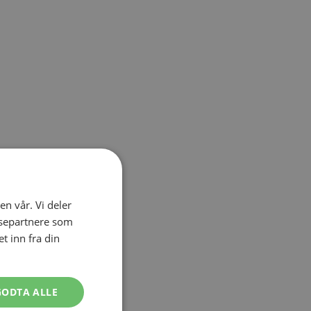
el navigation using the skip links.
en vår. Vi deler
ysepartnere som
 inn fra din
GODTA ALLE