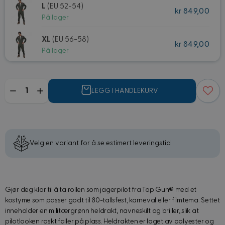
L
(EU 52-54)
kr 849,00
På lager
XL
(EU 56-58)
kr 849,00
På lager
Mengde
LEGG I HANDLEKURV
Velg en variant for å se estimert leveringstid
Gjør deg klar til å ta rollen som jagerpilot fra Top Gun® med et
kostyme som passer godt til 80-tallsfest, karneval eller filmtema. Settet
inneholder en militærgrønn heldrakt, navneskilt og briller, slik at
pilotlooken raskt faller på plass. Heldrakten er laget av polyester og