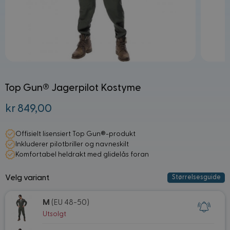
Top Gun® Jagerpilot Kostyme
kr 849,00
Fra:
Offisielt lisensiert Top Gun®-produkt
Inkluderer pilotbriller og navneskilt
Komfortabel heldrakt med glidelås foran
Velg variant
Størrelsesguide
M
(EU 48-50)
Utsolgt