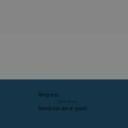
external_no_cache
59
Adobe Inc.
minutter
www.kostymer.no
58
sekunder
VISITOR_PRIVACY_METADATA
5 måneder
YouTube
4 uker
.youtube.com
Googles
personvernregler
CookieScriptConsent
4 uker 2
Ring oss
CookieScript
dager
www.kostymer.no
23 96 45 76
(9.00-15.00)
Send oss en e-post
info@kostymer.no