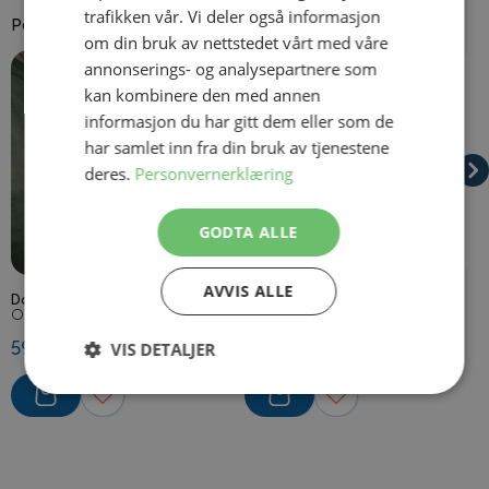
trafikken vår. Vi deler også informasjon
Passer godt til
om din bruk av nettstedet vårt med våre
Navigating through the elements of the carousel is possible using
Press to skip carousel
Press to go to carousel navigation
annonserings- og analysepartnere som
kan kombinere den med annen
informasjon du har gitt dem eller som de
har samlet inn fra din bruk av tjenestene
deres.
Personvernerklæring
GODTA ALLE
På lager
På lager
AVVIS ALLE
Dogtags med Kjede
Pilotbriller Gullramme
P
Onesize
Onesize
O
VIS DETALJER
59,50 kr
69,50 kr
6
Strengt
Ytelse
Målretting
nødvendig