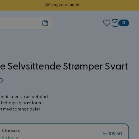
30 dagers returrett
0
fe Selvsittende Strømper Svart
50
ttende uten strømpebånd
 behagelig passform
t med satengsløyfer
Onesize
kr 109,50
På lager