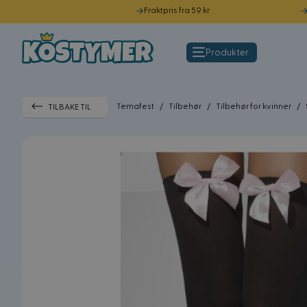
Fraktpris fra 59 kr
Hopp til innhold
Produkter
Temafest
/
Tilbehør
/
Tilbehør for kvinner
/
TILBAKE TIL