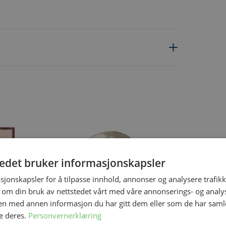
ing the tab key. You can skip the carousel or go straight to carous
tedet bruker informasjonskapsler
sjonskapsler for å tilpasse innhold, annonser og analysere trafikk
 om din bruk av nettstedet vårt med våre annonserings- og anal
n med annen informasjon du har gitt dem eller som de har samlet
e deres.
Personvernerklæring