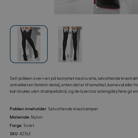
View image
View image
Sett prikken over i-en på kostymet med svarte, selvsittende knestrømp
antrekket en feminin detalj, enten det er til temafest, karneval eller
kan brukes uten strømpebånd, og de lyserosa satengsløyfene gir en fi
Pakken inneholder
: Selvsittende knestrømper
Materiale
: Nylon
Farge
: Svart
SKU
: 42763