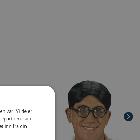
el navigation using the skip links.
en vår. Vi deler
ysepartnere som
 inn fra din