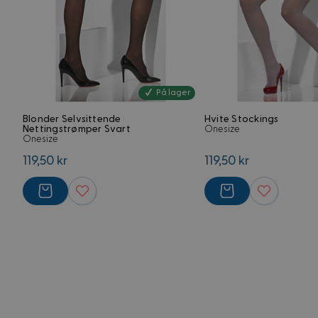
external_no_cache
VISITOR_PRIVACY_
G
På lager
CookieScriptConse
Blonder Selvsittende
Hvite Stockings
Nettingstrømper Svart
Onesize
Onesize
119,50 kr
119,50 kr
FPGSID
Forsørger
Navn
Domene
Navn
Navn
FPLC
.kostymer.
_ga_5RPMGND0V6
YSC
_ga
FPAU
.kostymer.
__Secure-
ROLLOUT_TOKEN