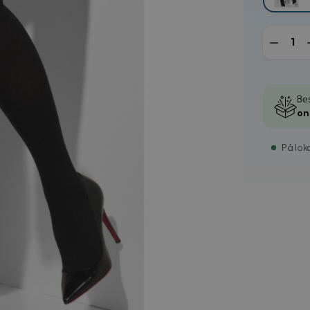
Mengde
Bes
on
På loka