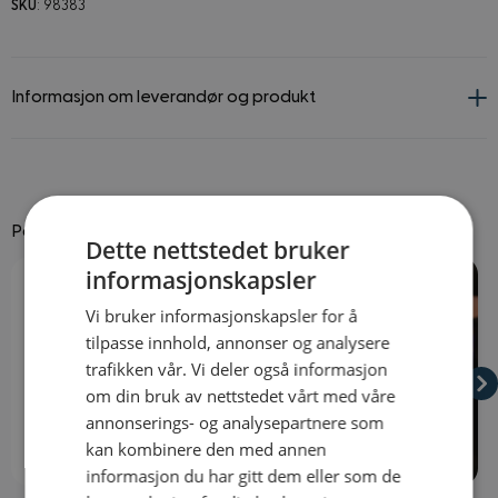
SKU
: 98383
Informasjon om leverandør og produkt
Passer godt til
Dette nettstedet bruker
Navigating through the elements of the carousel is possible using
Press to skip carousel
Press to go to carousel navigation
informasjonskapsler
Vi bruker informasjonskapsler for å
tilpasse innhold, annonser og analysere
trafikken vår. Vi deler også informasjon
om din bruk av nettstedet vårt med våre
annonserings- og analysepartnere som
kan kombinere den med annen
På lager
På lager
informasjon du har gitt dem eller som de