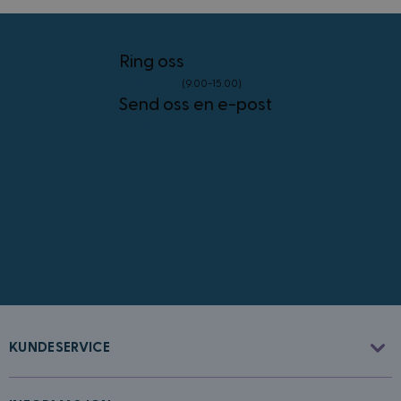
VISITOR_PRIVACY_METADATA
5 måneder
YouTube
4 uker
.youtube.com
Googles
personvernregler
Ring oss
23 96 45 76
(9.00-15.00)
Send oss en e-post
info@kostymer.no
CookieScriptConsent
4 uker 2
CookieScript
dager
www.kostymer.no
FPGSID
30
Google
KUNDESERVICE
minutter
.kostymer.no