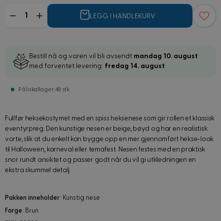
Mengde
LEGG I HANDLEKURV
Bestill nå og varen vil bli avsendt
mandag 10. august
med forventet levering:
fredag 14. august
På lokallager: 48 stk
Fullfør heksekostymet med en spiss heksenese som gir rollen et klassisk
eventyrpreg. Den kunstige nesen er beige, bøyd og har en realistisk
vorte, slik at du enkelt kan bygge opp en mer gjennomført hekse-look
til Halloween, karneval eller temafest. Nesen festes med en praktisk
snor rundt ansiktet og passer godt når du vil gi utkledningen en
ekstra skummel detalj.
Pakken inneholder
: Kunstig nese
Farge
: Brun