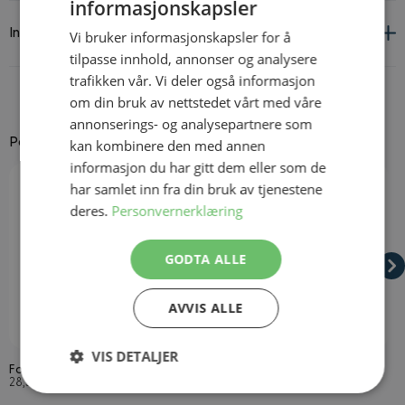
informasjonskapsler
Informasjon om leverandør og produkt
Vi bruker informasjonskapsler for å
tilpasse innhold, annonser og analysere
trafikken vår. Vi deler også informasjon
om din bruk av nettstedet vårt med våre
annonserings- og analysepartnere som
Passer godt til
kan kombinere den med annen
informasjon du har gitt dem eller som de
Navigating through the elements of the carousel is possible using
Press to skip carousel
Press to go to carousel navigation
har samlet inn fra din bruk av tjenestene
deres.
Personvernerklæring
GODTA ALLE
AVVIS ALLE
På lager
På lager
VIS DETALJER
Falsk Blod
Nettingstrømpebukser Svart
D
28,3 ml
Onesize
1
Strengt
Ytelse
Målretting