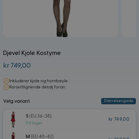
Djevel Kjole Kostyme
kr 749,00
Fra:
Inkluderer kjole og hornbøyle
Korsettlignende detalj foran
Velg variant
Størrelsesguide
S
(EU 36-38)
kr 749,00
På lager
M
(EU 40-42)