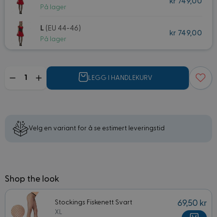
kr 749,00
På lager
L
(EU 44-46)
kr 749,00
På lager
Mengde
LEGG I HANDLEKURV
Velg en variant for å se estimert leveringstid
Shop the look
Stockings Fiskenett Svart
69,50 kr
XL