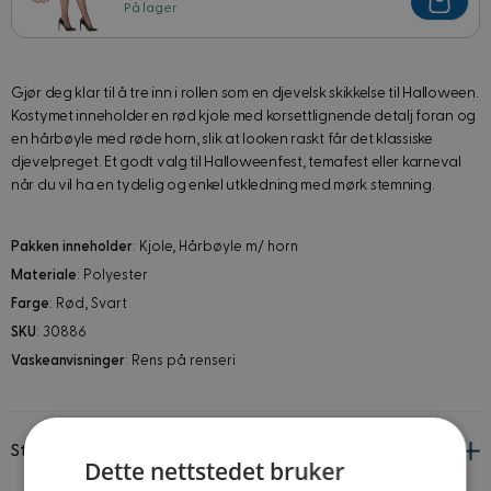
På lager
Gjør deg klar til å tre inn i rollen som en djevelsk skikkelse til Halloween.
Kostymet inneholder en rød kjole med korsettlignende detalj foran og
en hårbøyle med røde horn, slik at looken raskt får det klassiske
djevelpreget. Et godt valg til Halloweenfest, temafest eller karneval
når du vil ha en tydelig og enkel utkledning med mørk stemning.
Pakken inneholder
: Kjole, Hårbøyle m/ horn
Materiale
: Polyester
Farge
: Rød, Svart
SKU
: 30886
Vaskeanvisninger
: Rens på renseri
Størrelsesguide
Dette nettstedet bruker