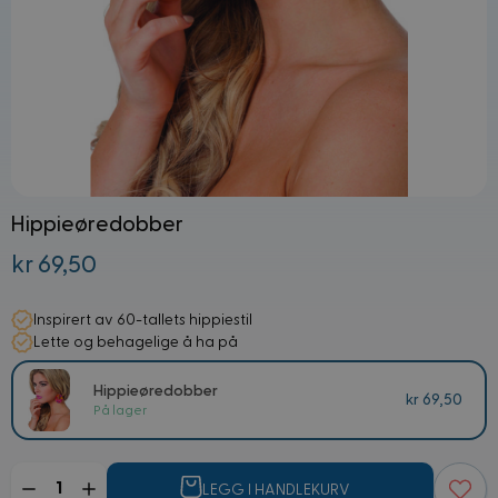
Hippieøredobber
kr 69,50
Inspirert av 60-tallets hippiestil
Lette og behagelige å ha på
Hippieøredobber
kr 69,50
På lager
Mengde
LEGG I HANDLEKURV