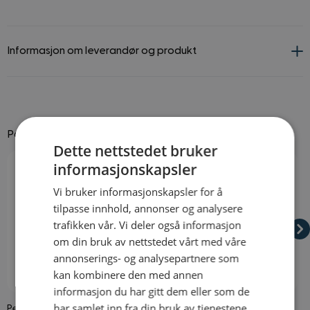
Informasjon om leverandør og produkt
Passer godt til
Dette nettstedet bruker
Navigating through the elements of the carousel is possible using
Press to skip carousel
Press to go to carousel navigation
informasjonskapsler
Vi bruker informasjonskapsler for å
tilpasse innhold, annonser og analysere
trafikken vår. Vi deler også informasjon
om din bruk av nettstedet vårt med våre
annonserings- og analysepartnere som
kan kombinere den med annen
På lager
På lager
informasjon du har gitt dem eller som de
har samlet inn fra din bruk av tjenestene
Perlekjede 80-talls
Monokkel med Snor
F