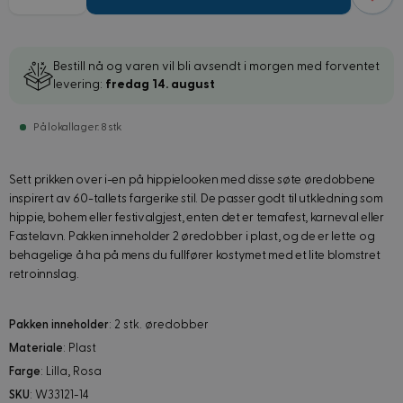
Bestill nå og varen vil bli avsendt i morgen med forventet
levering:
fredag 14. august
På lokallager: 8 stk
Sett prikken over i-en på hippielooken med disse søte øredobbene
inspirert av 60-tallets fargerike stil. De passer godt til utkledning som
hippie, bohem eller festivalgjest, enten det er temafest, karneval eller
Fastelavn. Pakken inneholder 2 øredobber i plast, og de er lette og
behagelige å ha på mens du fullfører kostymet med et lite blomstret
retroinnslag.
Pakken inneholder
: 2 stk. øredobber
Materiale
: Plast
Farge
: Lilla, Rosa
SKU
: W33121-14