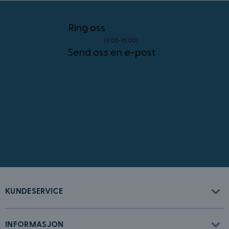
4 uker
.youtube.com
Googles
personvernregler
Ring oss
23 96 45 76
(9.00-15.00)
Send oss en e-post
info@kostymer.no
CookieScriptConsent
4 uker 2
CookieScript
dager
www.kostymer.no
FPGSID
30
Google
KUNDESERVICE
minutter
.kostymer.no
INFORMASJON