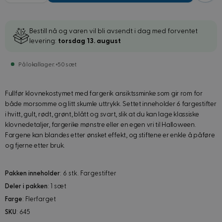
Bestill nå og varen vil bli avsendt i dag med forventet
levering:
torsdag 13. august
På lokallager: +50 sæt
Fullfør klovnekostymet med fargerik ansiktssminke som gir rom for
både morsomme og litt skumle uttrykk. Settet inneholder 6 fargestifter
i hvitt, gult, rødt, grønt, blått og svart, slik at du kan lage klassiske
klovnedetaljer, fargerike mønstre eller en egen vri til Halloween.
Fargene kan blandes etter ønsket effekt, og stiftene er enkle å påføre
og fjerne etter bruk.
Pakken inneholder
: 6 stk. Fargestifter
Deler i pakken
: 1 sæt
Farge
: Flerfarget
SKU
: 645