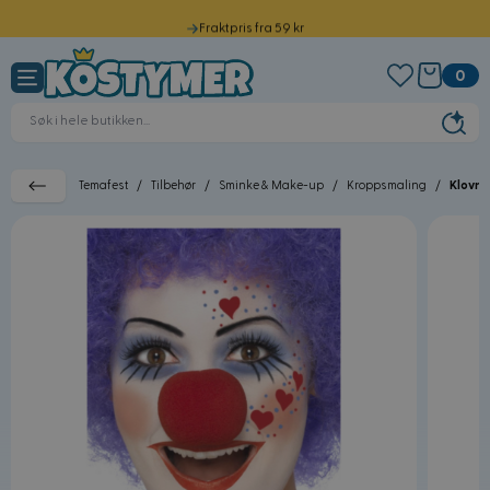
Fraktpris fra 59 kr
Hopp til innhold
Sendes samme dag før kl. 12.00
0
Norsk kundeservice
30 dagers returrett
Temafest
/
Tilbehør
/
Sminke & Make-up
/
Kroppsmaling
/
Klovn