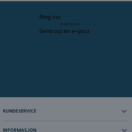
4 uker
.youtube.com
Googles
personvernregler
Ring oss
23 96 45 76
(9.00-15.00)
Send oss en e-post
info@kostymer.no
CookieScriptConsent
4 uker 2
CookieScript
dager
www.kostymer.no
FPGSID
30
Google
KUNDESERVICE
minutter
.kostymer.no
INFORMASJON