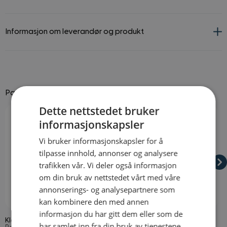
Informasjon om leverandør og produkt
Passer godt til
Dette nettstedet bruker
Navigating through the elements of the carousel is possible using
Press to skip carousel
Press to go to carousel navigation
informasjonskapsler
Vi bruker informasjonskapsler for å
tilpasse innhold, annonser og analysere
trafikken vår. Vi deler også informasjon
om din bruk av nettstedet vårt med våre
annonserings- og analysepartnere som
På lager
På lager
kan kombinere den med annen
informasjon du har gitt dem eller som de
Klovnesminke Mix
Klovnehatt med Hår
K
har samlet inn fra din bruk av tjenestene