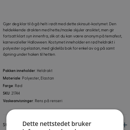
Gjør deg klar til å gå helt i rødt med dette skinsuit-kostymet. Den
heldekkende drakten med hette/maske skjuler ansiktet, men gir
fortsatt klart syn innenfra, slik at du kan være anonym på temafest,
karneval eller Halloween. Kostymet inneholder en rød heldrakt i
polyester og elastan, med glidelås bak for enkel av og på samt
åpning under haken til hetten.
Pakken inneholder
: Heldrakt
Materiale
: Polyester, Elastan
Farge
: Rød
SKU
: 21744
Vaskeanvisninger
: Rens på renseri
Dette nettstedet bruker
Størrelsesguide