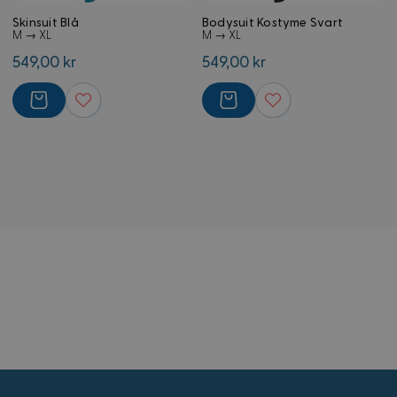
Skinsuit Blå
Bodysuit Kostyme Svart
M → XL
M → XL
549,00 kr
549,00 kr
external_no_cache
59
Adobe Inc.
minutter
www.kostymer.no
58
sekunder
VISITOR_PRIVACY_METADATA
5 måneder
YouTube
4 uker
.youtube.com
Googles
personvernregler
CookieScriptConsent
4 uker 2
CookieScript
dager
www.kostymer.no