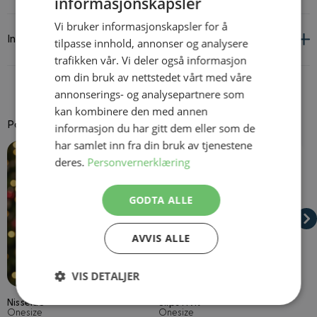
informasjonskapsler
Vi bruker informasjonskapsler for å
Informasjon om leverandør og produkt
tilpasse innhold, annonser og analysere
trafikken vår. Vi deler også informasjon
om din bruk av nettstedet vårt med våre
annonserings- og analysepartnere som
kan kombinere den med annen
Passer godt til
informasjon du har gitt dem eller som de
har samlet inn fra din bruk av tjenestene
Navigating through the elements of the carousel is possible using
Press to skip carousel
Press to go to carousel navigation
deres.
Personvernerklæring
GODTA ALLE
AVVIS ALLE
På lager
På lager
VIS DETALJER
Nisselue
Slips Hvit
F
Strengt
Ytelse
Målretting
Onesize
Onesize
O