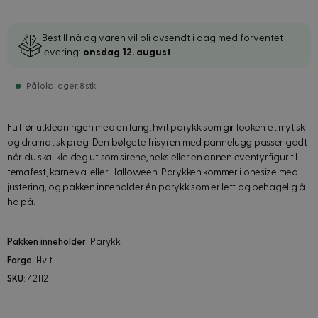
Bestill nå og varen vil bli avsendt i dag med forventet
levering:
onsdag 12. august
På lokallager: 8 stk
Fullfør utkledningen med en lang, hvit parykk som gir looken et mytisk
og dramatisk preg. Den bølgete frisyren med pannelugg passer godt
når du skal kle deg ut som sirene, heks eller en annen eventyrfigur til
temafest, karneval eller Halloween. Parykken kommer i onesize med
justering, og pakken inneholder én parykk som er lett og behagelig å
ha på.
Pakken inneholder
: Parykk
Farge
: Hvit
SKU
: 42112