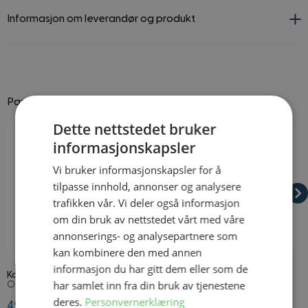
Informasjon om leverandør og produkt
Passer godt til
Dette nettstedet bruker
Navigating through the elements of the carousel is possible using
Press to skip carousel
Press to go to carousel navigation
informasjonskapsler
Vi bruker informasjonskapsler for å
tilpasse innhold, annonser og analysere
trafikken vår. Vi deler også informasjon
om din bruk av nettstedet vårt med våre
annonserings- og analysepartnere som
På lager
På lager
kan kombinere den med annen
informasjon du har gitt dem eller som de
Korte Hvite Hansker
Øyevipper Svarte
S
har samlet inn fra din bruk av tjenestene
Onesize
Onesize
O
deres.
Personvernerklæring
49,50 kr
109,50 kr
8