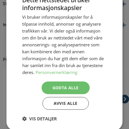
Dette nettstedet bruker
Størrelsesguide
informasjonskapsler
Vi bruker informasjonskapsler for å
tilpasse innhold, annonser og analysere
Informasjon om leverandør og produkt
trafikken vår. Vi deler også informasjon
om din bruk av nettstedet vårt med våre
annonserings- og analysepartnere som
kan kombinere den med annen
informasjon du har gitt dem eller som de
Passer godt til
har samlet inn fra din bruk av tjenestene
Navigating through the elements of the carousel is possible using
Press to skip carousel
Press to go to carousel navigation
deres.
Personvernerklæring
GODTA ALLE
AVVIS ALLE
VIS DETALJER
På lager
På lager