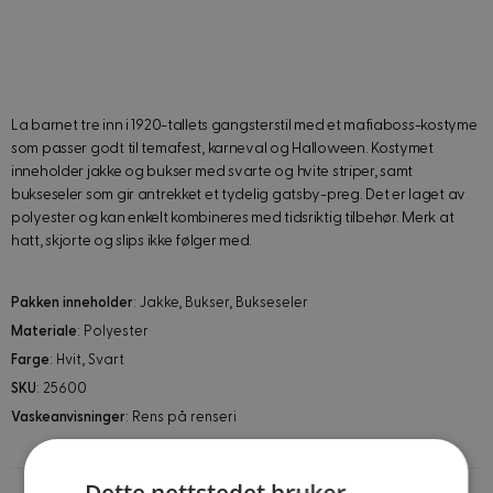
La barnet tre inn i 1920-tallets gangsterstil med et mafiaboss-kostyme
som passer godt til temafest, karneval og Halloween. Kostymet
inneholder jakke og bukser med svarte og hvite striper, samt
bukseseler som gir antrekket et tydelig gatsby-preg. Det er laget av
polyester og kan enkelt kombineres med tidsriktig tilbehør. Merk at
hatt, skjorte og slips ikke følger med.
Pakken inneholder
: Jakke, Bukser, Bukseseler
Materiale
: Polyester
Farge
: Hvit, Svart
SKU
: 25600
Vaskeanvisninger
: Rens på renseri