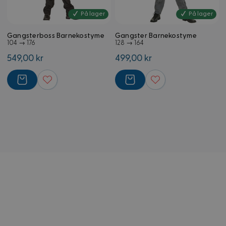
dager
.www.kostymer.no
På lager
På lager
Gangsterboss Barnekostyme
Gangster Barnekostyme
104 → 176
128 → 164
549,00 kr
499,00 kr
external_no_cache
59
Adobe Inc.
minutter
www.kostymer.no
58
sekunder
VISITOR_PRIVACY_METADATA
5 måneder
YouTube
4 uker
.youtube.com
Googles
personvernregler
CookieScriptConsent
4 uker 2
CookieScript
dager
www.kostymer.no