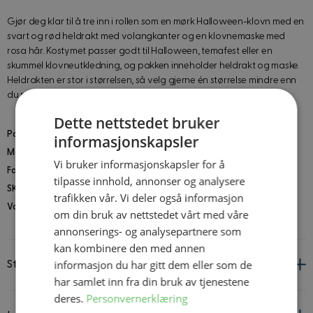
Gjør deg klar til å tre inn i rollen som en mørk Halloween-klovn med en
svart og rød heldrakt med volangkanter og en klovnemaske med
rosa hår. Kostymet passer godt til Halloween, temafest eller en
skummel klovneutkledning, og pakken inneholder heldrakt og maske.
Heldrakten er stor i størrelsen, så velg gjerne én størrelse mindre enn
du pleier. Hansker, sko og våpen følger ikke med.
Dette nettstedet bruker
Pakken inneholder
: Heldrakt, Maske
informasjonskapsler
Materiale
: Polyester
Vi bruker informasjonskapsler for å
Farge
: Rød, Svart
tilpasse innhold, annonser og analysere
SKU
: 33474
trafikken vår. Vi deler også informasjon
Vaskeanvisninger
: Rens på renseri
om din bruk av nettstedet vårt med våre
annonserings- og analysepartnere som
kan kombinere den med annen
informasjon du har gitt dem eller som de
Størrelsesguide
har samlet inn fra din bruk av tjenestene
deres.
Personvernerklæring