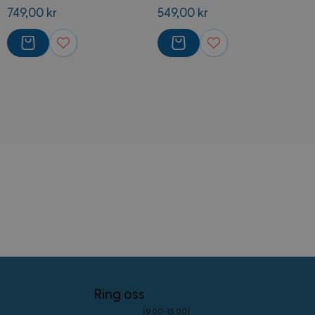
749,00 kr
549,00 kr
5
CookieScriptConsent
4 uker 2
CookieScript
dager
www.kostymer.no
FPGSID
30
Google
minutter
.kostymer.no
Ring oss
23 96 45 76
(9.00-15.00)