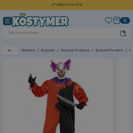
Fraktpris fra 59 kr
Hopp til innhold
Sendes samme dag før kl. 12.00
0
Norsk kundeservice
30 dagers returrett
Temafest
/
Kostymer
/
Kostymer til voksne
/
Kostymer for menn
/
Ha