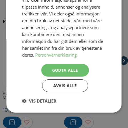
Vi bruker informasjonskapsler for å
tilpasse innhold, annonser og analysere
trafikken vår. Vi deler også informasjon
om din bruk av nettstedet vårt med våre
Passer godt til
annonserings- og analysepartnere som
Navigating through the elements of the carousel is possible using
Press to skip carousel
Press to go to carousel navigation
kan kombinere den med annen
informasjon du har gitt dem eller som de
har samlet inn fra din bruk av tjenestene
deres.
Personvernerklæring
GODTA ALLE
På lager
På lager
AVVIS ALLE
Hawaii Stråhatt
Metall Håndjern
H
Onesize (ca. 63 cm)
2 nøgler
O
VIS DETALJER
109,50 kr
69,50 kr
2
Strengt
Ytelse
Målretting
nødvendig