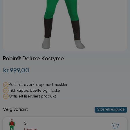
Robin® Deluxe Kostyme
kr 999,00
Fra:
Polstret overkropp med muskler
Inkl. kappe, bælte og maske
Offisielt lisensiert produkt
Velg variant
Størrelsesguide
S