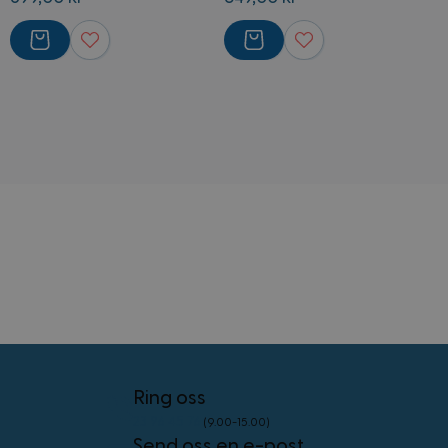
external_no_cache
59
Adobe Inc.
minutter
www.kostymer.no
58
sekunder
VISITOR_PRIVACY_METADATA
5 måneder
YouTube
4 uker
.youtube.com
Googles
personvernregler
CookieScriptConsent
4 uker 2
CookieScript
dager
www.kostymer.no
Ring oss
23 96 45 76
(9.00-15.00)
Send oss en e-post