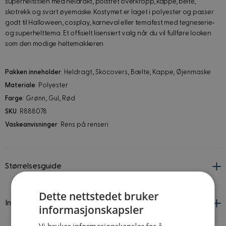
superheltstilen med heldrakt, polstret overkropp, kappe, belte,
skotrekk og svart øyemaske. Kostymet er laget i polyester og passer
godt til Halloween, cosplay, karneval eller temafest med tegneserie-
og superhelttema. Et offisielt lisensiert valg når du vil fullføre looken
som den modige heltemakkeren.
Pakken inneholder
: Heldragt, Skocovers, Bælte, Kappe, Øjenmaske
Materiale
: Polyester
Farge
: Grønn, Gul, Rød
SKU
: R888078
Vaskeanvisninger
: Rens på renseri
Størrelsesguide
Dette nettstedet bruker
Informasjon om leverandør og produkt
informasjonskapsler