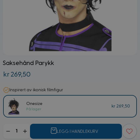
Saksehånd Parykk
kr 269,50
Inspirert av ikonisk filmfigur
Onesize
kr 269,50
På lager
Mengde
LEGG I HANDLEKURV