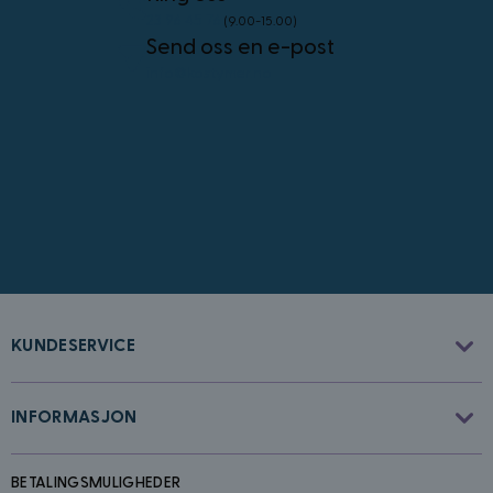
23 96 45 76
(9.00-15.00)
Send oss en e-post
info@kostymer.no
CookieScriptConsent
4 uker 2
CookieScript
dager
www.kostymer.no
KUNDESERVICE
FPGSID
30
Google
minutter
.kostymer.no
INFORMASJON
BETALINGSMULIGHEDER