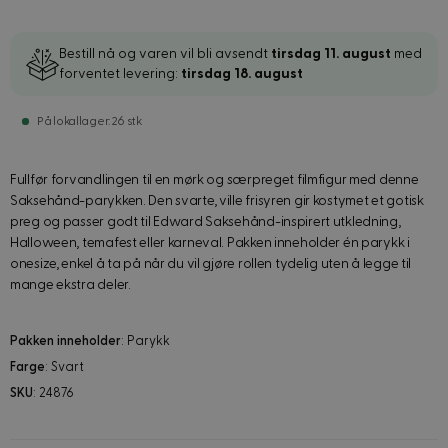
Bestill nå og varen vil bli avsendt
tirsdag 11. august
med
forventet levering:
tirsdag 18. august
På lokallager: 26 stk
Fullfør forvandlingen til en mørk og særpreget filmfigur med denne
Saksehånd-parykken. Den svarte, ville frisyren gir kostymet et gotisk
preg og passer godt til Edward Saksehånd-inspirert utkledning,
Halloween, temafest eller karneval. Pakken inneholder én parykk i
onesize, enkel å ta på når du vil gjøre rollen tydelig uten å legge til
mange ekstra deler.
Pakken inneholder
: Parykk
Farge
: Svart
SKU
: 24876