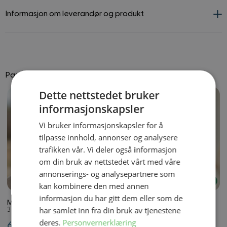
Informasjon om leverandør og produkt
Passer godt til
Dette nettstedet bruker
Navigating through the elements of the carousel is possible using
Press to skip carousel
informasjonskapsler
Vi bruker informasjonskapsler for å
tilpasse innhold, annonser og analysere
trafikken vår. Vi deler også informasjon
om din bruk av nettstedet vårt med våre
annonserings- og analysepartnere som
På lager
På lager
kan kombinere den med annen
informasjon du har gitt dem eller som de
Militær Makeup
Hårnett
har samlet inn fra din bruk av tjenestene
3 farver og pensel
Onesize
deres.
Personvernerklæring
69,50 kr
29,50 kr