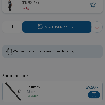
L
(EU 52-54)
Utsolgt
Mengde
LEGG I HANDLEKURV
Velg en variant for å se estimert leveringstid
Shop the look
Politistav
69,50 kr
53 cm
På lager