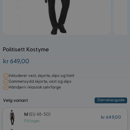
Politisett Kostyme
kr 649,00
Fra:
Inkluderer vest, skjorte, slips og hatt
Sammensydd skjorte, vest og slips
Håndjern i klassisk sølvfarge
Velg variant
Størrelsesguide
M
(EU 48-50)
kr 649,00
På lager