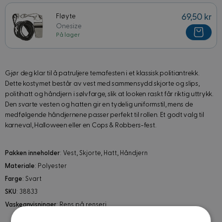
Fløyte
69,50 kr
Onesize
På lager
Gjør deg klar til å patruljere temafesten i et klassisk politiantrekk.
Dette kostymet består av vest med sammensydd skjorte og slips,
politihatt og håndjern i sølvfarge, slik at looken raskt får riktig uttrykk.
Den svarte vesten og hatten gir en tydelig uniformstil, mens de
medfølgende håndjernene passer perfekt til rollen. Et godt valg til
karneval, Halloween eller en Cops & Robbers-fest.
Pakken inneholder
: Vest, Skjorte, Hatt, Håndjern
Materiale
: Polyester
Farge
: Svart
SKU
: 38833
Vaskeanvisninger
: Rens på renseri