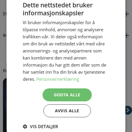
Dette nettstedet bruker
informasjonskapsler
Størrelsesguide
Vi bruker informasjonskapsler for å
tilpasse innhold, annonser og analysere
Informasjon om leverandør og produkt
trafikken vår. Vi deler også informasjon
om din bruk av nettstedet vårt med våre
annonserings- og analysepartnere som
kan kombinere den med annen
informasjon du har gitt dem eller som de
Passer godt til
har samlet inn fra din bruk av tjenestene
deres.
Personvernerklæring
Navigating through the elements of the carousel is possible using
Press to skip carousel
Press to go to carousel navigation
GODTA ALLE
AVVIS ALLE
VIS DETALJER