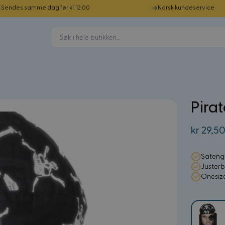
Sendes samme dag før kl. 12.00
Norsk kundeservice
Pira
kr 29,5
Sateng
Justerb
Onesiz