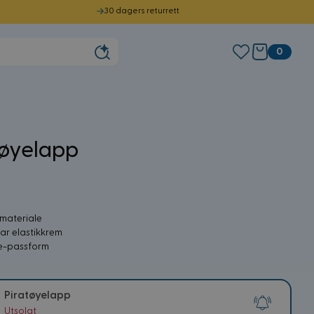
30 dagers returrett
0
tøyelapp
0
materiale
ar elastikkrem
e-passform
Piratøyelapp
Utsolgt