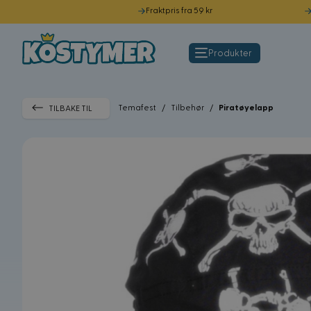
Fraktpris fra 59 kr
Hopp til innhold
Produkter
Temafest
/
Tilbehør
/
Piratøyelapp
TILBAKE TIL