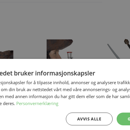
ing the tab key. You can skip the carousel or go straight to carous
tedet bruker informasjonskapsler
sjonskapsler for å tilpasse innhold, annonser og analysere trafikk
 om din bruk av nettstedet vårt med våre annonserings- og anal
n med annen informasjon du har gitt dem eller som de har samlet
e deres.
Personvernerklæring
På lager
På lager
Pistol Sølv
Pirat Sabel me
AVVIS ALLE
30 cm
68 cm
89,50 kr
139,50 kr