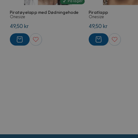
VISITOR_PRIVACY_
På lager
G
Piratøyelapp med Dødningehode
Piratlapp
Onesize
Onesize
49,50 kr
49,50 kr
CookieScriptConse
FPGSID
Forsørger
Navn
Domene
Navn
Navn
FPLC
.kostymer.
_ga_5RPMGND0V6
YSC
_ga
FPAU
.kostymer.
__Secure-
ROLLOUT_TOKEN
IDE