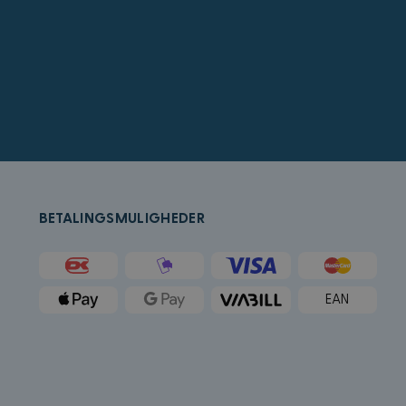
å bestemme hvilke
for sluttbrukeren
crosoft Bing Ads og
ed en bruker som
rukeradferd og
k (som eies av
tleser støtter
r å holde oversikt
BETALINGSMULIGHEDER
ygd i nettsteder;
t bruker den nye
k og utfører
tstedet og all
EAN
an besøkte nevnte
Microsoft som en
ygde Microsoft-
forskjellige
g.