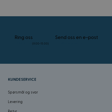
_uetsid
_uetvid
Ring oss
Send oss en e-post
23 96 45 76
info@kostymer.no
FPID
(9.00-15.00)
test_cookie
VISITOR_INFO1_LIV
KUNDESERVICE
_gcl_au
Spørsmål og svar
Levering
MUID
Retur