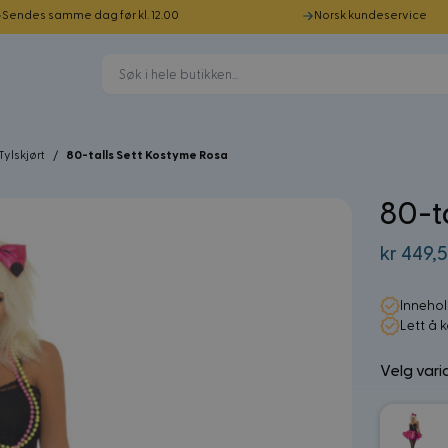
Sendes samme dag før kl. 12.00
Norsk kundeservice
Tylskjørt
/
80-talls Sett Kostyme Rosa
80-t
Fra:
kr 449,
Innehol
Lett å 
Velg vari