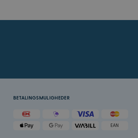
tstedet og all
an besøkte nevnte
å bestemme hvilke
for sluttbrukeren
crosoft Bing Ads og
ed en bruker som
rukeradferd og
k (som eies av
tleser støtter
r å holde oversikt
ygd i nettsteder;
t bruker den nye
BETALINGSMULIGHEDER
k og utfører
tstedet og all
an besøkte nevnte
EAN
Microsoft som en
ygde Microsoft-
forskjellige