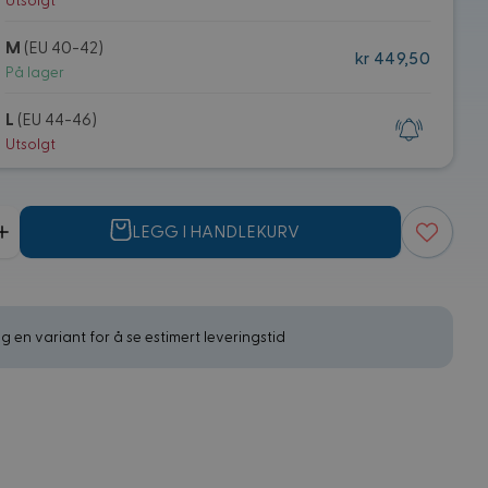
Utsolgt
M
(EU 40-42)
kr 449,50
På lager
L
(EU 44-46)
Utsolgt
LEGG I HANDLEKURV
g en variant for å se estimert leveringstid