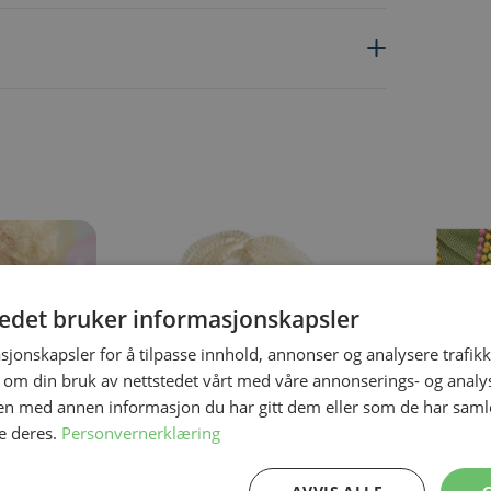
ing the tab key. You can skip the carousel or go straight to carous
tedet bruker informasjonskapsler
sjonskapsler for å tilpasse innhold, annonser og analysere trafikk
 om din bruk av nettstedet vårt med våre annonserings- og anal
n med annen informasjon du har gitt dem eller som de har samlet
e deres.
Personvernerklæring
På lager
På lager