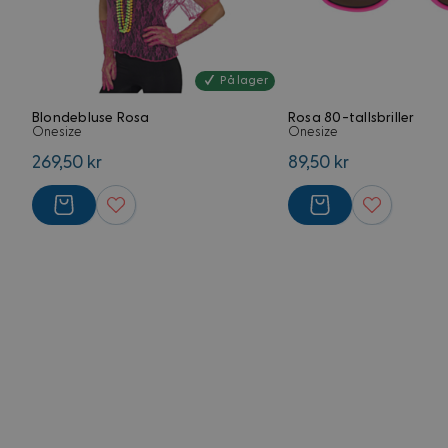
VISITOR_PRIVACY_
G
På lager
Blondebluse Rosa
Rosa 80-tallsbriller
CookieScriptConse
Onesize
Onesize
269,50 kr
89,50 kr
FPGSID
Forsørger
Navn
Domene
Navn
Navn
FPLC
.kostymer.
_ga_5RPMGND0V6
YSC
_ga
FPAU
.kostymer.
__Secure-
ROLLOUT_TOKEN
IDE