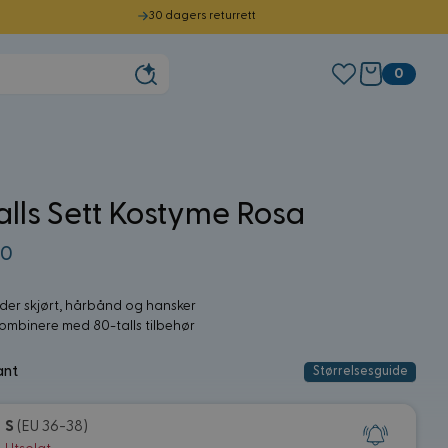
30 dagers returrett
0
alls Sett Kostyme Rosa
50
der skjørt, hårbånd og hansker
kombinere med 80-talls tilbehør
ant
Størrelsesguide
S
(EU 36-38)