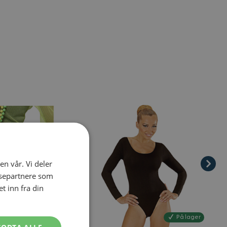
el navigation using the skip links.
en vår. Vi deler
ysepartnere som
 inn fra din
På lager
På lager