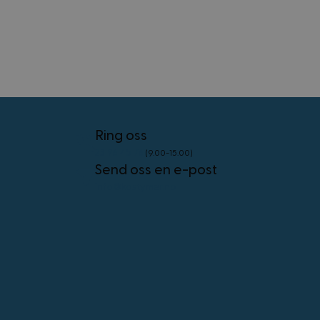
Forsørger
/
Navn
Utløpsdato
Domene
frontend
4 uker 2
Adobe Inc.
dager
.www.kostymer.no
Ring oss
external_no_cache
59
Adobe Inc.
23 96 45 76
(9.00-15.00)
minutter
www.kostymer.no
Send oss en e-post
58
sekunder
info@kostymer.no
VISITOR_PRIVACY_METADATA
5 måneder
YouTube
4 uker
.youtube.com
Googles
personvernregler