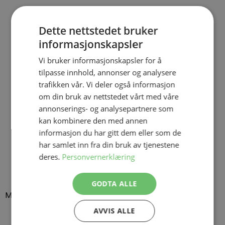
Dette nettstedet bruker
informasjonskapsler
Vi bruker informasjonskapsler for å
tilpasse innhold, annonser og analysere
trafikken vår. Vi deler også informasjon
om din bruk av nettstedet vårt med våre
annonserings- og analysepartnere som
kan kombinere den med annen
informasjon du har gitt dem eller som de
har samlet inn fra din bruk av tjenestene
deres.
Personvernerklæring
GODTA ALLE
Mer i samme stil
AVVIS ALLE
Navigating through the elements of the carousel is possible using
Press to skip carousel