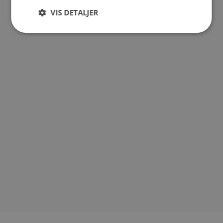
VIS DETALJER
Strengt
Ytelse
Målretting
nødvendig
Funksjonalitet
Ugradert
Strengt nødvendig
Ytelse
Målretting
Funksjonalitet
Ugradert
Strengt nødvendige informasjonskapsler tillater
kjernefunksjoner på nettstedet, som
brukerinnlogging og kontoadministrasjon.
Nettstedet kan ikke brukes riktig uten strengt
nødvendige informasjonskapsler.