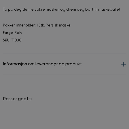
Ta på deg denne vakre masken og drøm deg bort til maskeballet.
Pakken inneholder
: 1 Stk. Persisk maske
Farge
: Sølv
SKU
: T1030
Informasjon om leverandør og produkt
Passer godt til
Navigating through the elements of the carousel is possible using
Press to skip carousel