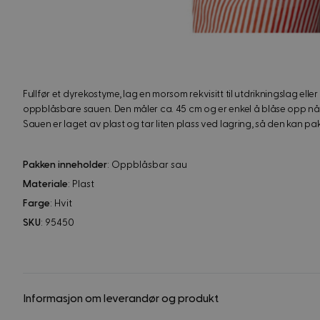
Fullfør et dyrekostyme, lag en morsom rekvisitt til utdrikningslag ell
oppblåsbare sauen. Den måler ca. 45 cm og er enkel å blåse opp når f
Sauen er laget av plast og tar liten plass ved lagring, så den kan pak
Pakken inneholder
: Oppblåsbar sau
Materiale
: Plast
Farge
: Hvit
SKU
: 95450
Informasjon om leverandør og produkt