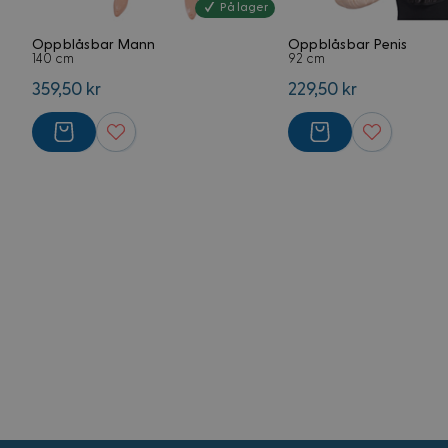
VISITOR_PRIVACY_
På lager
G
Oppblåsbar Mann
Oppblåsbar Penis
140 cm
92 cm
CookieScriptConse
359,50 kr
229,50 kr
FPGSID
Forsørger
Navn
Domene
Navn
Navn
FPLC
.kostymer.
_ga_5RPMGND0V6
YSC
_ga
FPAU
.kostymer.
__Secure-
ROLLOUT_TOKEN
IDE