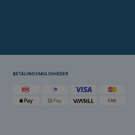
å bestemme hvilke
for sluttbrukeren
crosoft Bing Ads og
ed en bruker som
rukeradferd og
k (som eies av
tleser støtter
r å holde oversikt
BETALINGSMULIGHEDER
ygd i nettsteder;
t bruker den nye
k og utfører
tstedet og all
EAN
an besøkte nevnte
Microsoft som en
ygde Microsoft-
forskjellige
g.