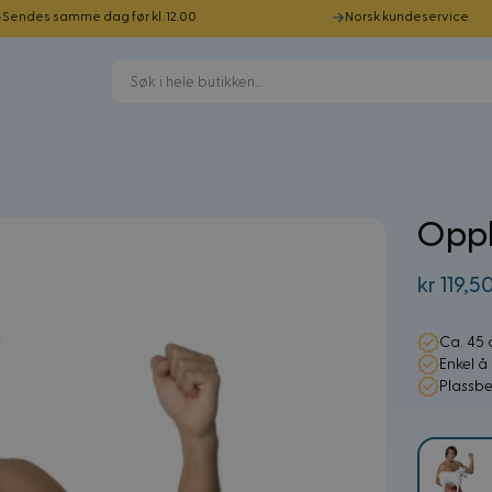
Sendes samme dag før kl. 12.00
Norsk kundeservice
Oppb
kr 119,5
Ca. 45
Enkel 
Plassb