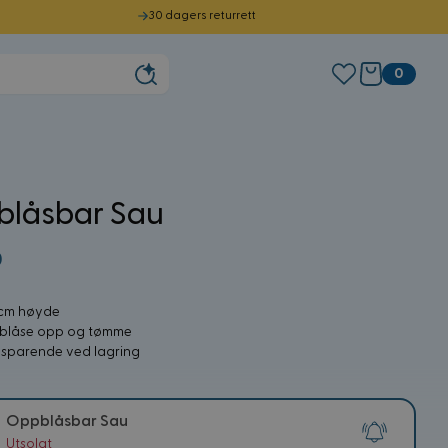
30 dagers returrett
0
låsbar Sau
0
 cm høyde
å blåse opp og tømme
esparende ved lagring
Oppblåsbar Sau
Utsolgt