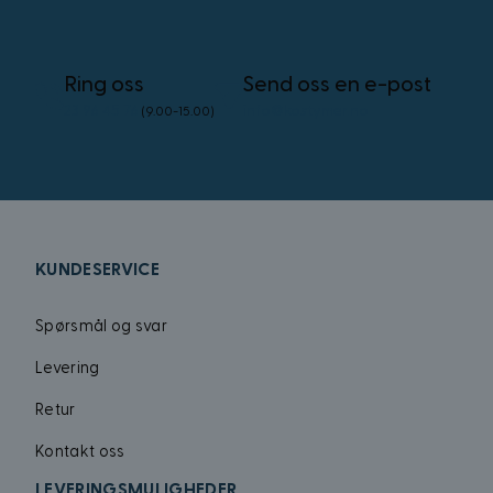
_uetsid
Ring oss
Send oss en e-post
_uetvid
23 96 45 76
info@kostymer.no
(9.00-15.00)
FPID
test_cookie
VISITOR_INFO1_LIV
KUNDESERVICE
Spørsmål og svar
_gcl_au
Levering
Retur
MUID
Kontakt oss
LEVERINGSMULIGHEDER