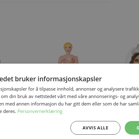
ing the tab key. You can skip the carousel or go straight to carous
tedet bruker informasjonskapsler
sjonskapsler for å tilpasse innhold, annonser og analysere trafikk
 om din bruk av nettstedet vårt med våre annonserings- og anal
n med annen informasjon du har gitt dem eller som de har samlet
e deres.
Personvernerklæring
På lager
På lager
Oppblåsbar Dukke
Bride To Be Ti
Onesize
Onesize
AVVIS ALLE
359,50 kr
109,50 kr