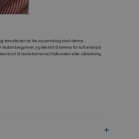
er gi temafesten et lite saueinnslag med denne
esten begynner, og like lett å tømme for luft etterpå.
kes bort til neste karneval, Halloween eller utkledning.