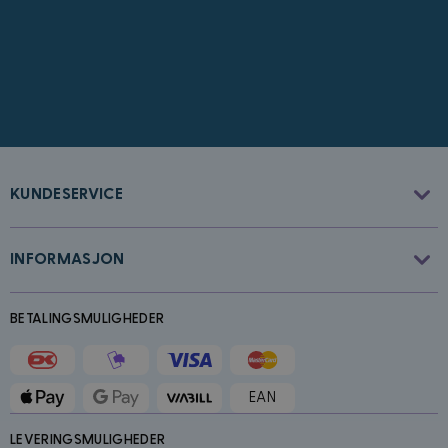
CookieScriptConsent
4 uker 2
CookieScript
dager
www.kostymer.no
KUNDESERVICE
INFORMASJON
FPGSID
30
Google
minutter
.kostymer.no
BETALINGSMULIGHEDER
EAN
LEVERINGSMULIGHEDER
Forsørger
/