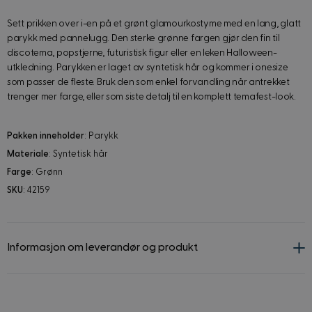
Sett prikken over i-en på et grønt glamourkostyme med en lang, glatt
parykk med pannelugg. Den sterke grønne fargen gjør den fin til
discotema, popstjerne, futuristisk figur eller en leken Halloween-
utkledning. Parykken er laget av syntetisk hår og kommer i onesize
som passer de fleste. Bruk den som enkel forvandling når antrekket
trenger mer farge, eller som siste detalj til en komplett temafest-look.
Pakken inneholder
: Parykk
Materiale
: Syntetisk hår
Farge
: Grønn
SKU
: 42159
Informasjon om leverandør og produkt