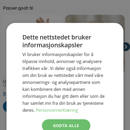
Passer godt til
Navigating through the elements of the carousel is possible using
Press to skip carousel
Press to go to carousel navigation
Dette nettstedet bruker
informasjonskapsler
Vi bruker informasjonskapsler for å
tilpasse innhold, annonser og analysere
trafikken vår. Vi deler også informasjon
På lager
På lager
om din bruk av nettstedet vårt med våre
annonserings- og analysepartnere som
Lange Grønne Hansker
Hårnett
B
Onesize
Onesize
O
kan kombinere den med annen
89,50 kr
29,50 kr
8
informasjon du har gitt dem eller som de
har samlet inn fra din bruk av tjenestene
deres.
Personvernerklæring
GODTA ALLE