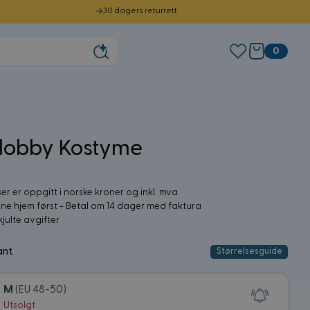
30 dagers returrett
0
Blobby Kostyme
ser er oppgitt i norske kroner og inkl. mva
ne hjem først - Betal om 14 dager med faktura
kjulte avgifter
ant
Størrelsesguide
M
(EU 48-50)
Utsolgt