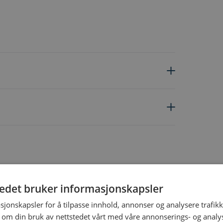
tedet bruker informasjonskapsler
ing the tab key. You can skip the carousel or go straight to carous
sjonskapsler for å tilpasse innhold, annonser og analysere trafikk
 om din bruk av nettstedet vårt med våre annonserings- og anal