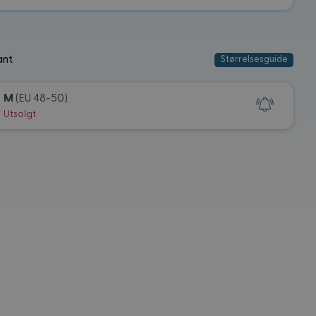
ant
Størrelsesguide
M
(EU 48-50)
Utsolgt