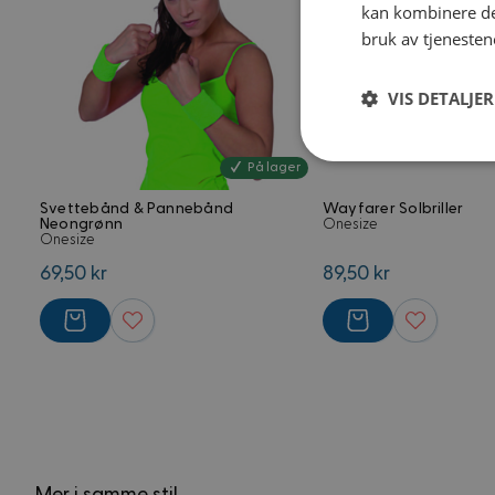
kan kombinere de
bruk av tjenesten
VIS DETALJER
Strengt
På lager
nødvendig
Svettebånd & Pannebånd
Wayfarer Solbriller
Neongrønn
Onesize
Onesize
69,50 kr
89,50 kr
Strengt nødvendige i
Nettstedet kan ikke 
Navn
frontend