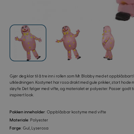
View image
View image
V
View image
Gjør deg klar til å tre inn i rollen som Mr. Blobby med et oppblåsbart k
utkledningen. Kostymet har rosa drakt med gule prikker, stort hode
sløyfe. Det følger med vifte, og materialet er polyester. Passer godt 
inspirert look.
Pakken inneholder
: Oppblåsbar kostyme med vifte
Materiale
: Polyester
Farge
: Gul, Lyserosa