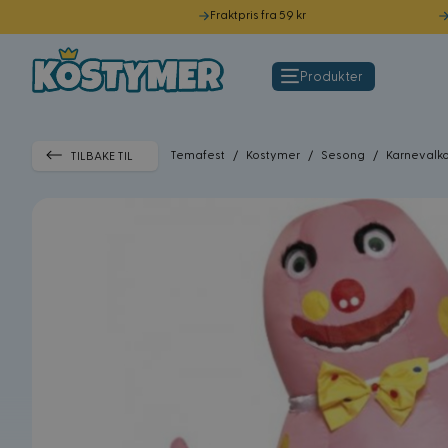
Fraktpris fra 59 kr
Hopp til innhold
Produkter
Temafest
/
Kostymer
/
Sesong
/
Karnevalk
TILBAKE TIL