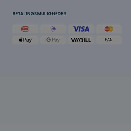
tstedet og all
an besøkte nevnte
BETALINGSMULIGHEDER
Microsoft som en
ygde Microsoft-
forskjellige
g.
EAN