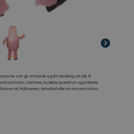
iew image
ostyme som gir et komisk og litt merkelig uttrykk til
 med rød munn, rød nese, buskete øyenbryn og prikkete
til karneval, Halloween, temafest eller en morsom sirkus-