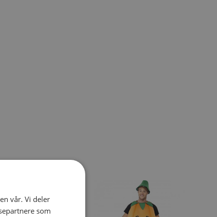
el navigation using the skip links.
en vår. Vi deler
ysepartnere som