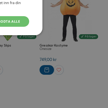
 inn fra din
GODTA ALLE
Ugradert
På lager
På lager
ay Slips
Gresskar Kostyme
Onesize
749,00 kr
kontoadministrasjon.
med Magento e-
kjent, men lagrer