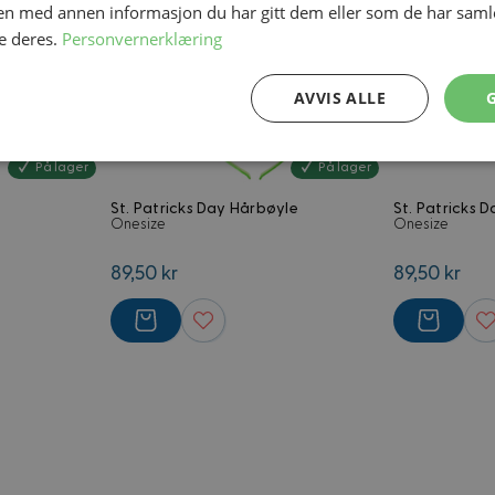
n med annen informasjon du har gitt dem eller som de har samlet
e deres.
Personvernerklæring
AVVIS ALLE
Ytelse
Målretting
Funksjonalitet
På lager
På lager
St. Patricks Day Hårbøyle
St. Patricks D
Onesize
Onesize
89,50 kr
89,50 kr
Strengt nødvendig
Ytelse
Målretting
Funksjonalitet
Ugradert
nformasjonskapsler tillater kjernefunksjoner på nettstedet, som brukerinnlogging og 
brukes riktig uten strengt nødvendige informasjonskapsler.
Forsørger
/
Utløpsdato
Beskrivelse
Domene
4 uker 2
Informasjonskapsel ofte forbundet 
Adobe Inc.
dager
handelsplattform. Formål foreløpig u