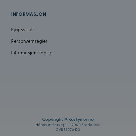
4 uker
informasjon om hvordan sluttbrukeren bruker net
.kostymer.no
annonsering som sluttbrukeren kan ha sett før h
nettsted.
INFORMASJON
1 år
Denne informasjonskapselen brukes mye av min 
Microsoft
unik brukeridentifikator. Den kan angis av inneb
Corporation
skript. Det antas at det synkroniseres over mange 
.bing.com
Kjøpsvilkår
Microsoft-domener, noe som tillater brukersporin
Personvernregler
Informasjonskapsler
Copyright © Kostymer.no
Håndværkervej 24 - 7000 Fredericia
CVR 33576420