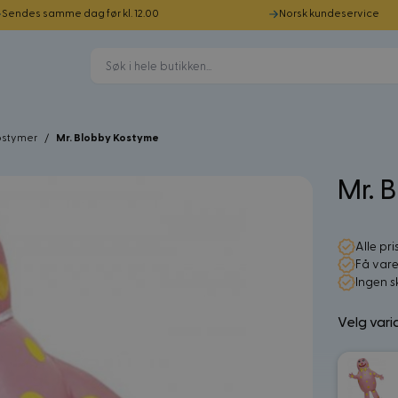
Sendes samme dag før kl. 12.00
Norsk kundeservice
ostymer
/
Mr. Blobby Kostyme
Mr. 
Alle pri
Få vare
Ingen s
Velg vari