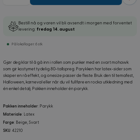
Bestill nå og varen vil bli avsendt i morgen med forventet
levering:
fredag 14. august
På lokallager: 6 stk
Gjør deg klar til å gå inn i rollen som punker med en svart mohawk
som gir kostymet tydelig 80-tallspreg. Parykken har latex-sider som
skaper en rå effekt, og onesize passer de fleste. Bruk den til temafest,
Halloween, karneval eller når du vil fullføre en rocka utkledning med
én enkel detalj. Pakken inneholder én parykk.
Pakken inneholder
: Parykk
Materiale
: Latex
Farge
: Beige, Svart
SKU
: 42210