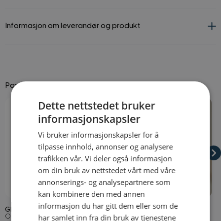
Informasjon om leverandør og produkt
Passer godt til
Navigating through the elements of the carousel is possible using
Press to skip carousel
Press to go to carousel navigation
Dette nettstedet bruker
informasjonskapsler
Vi bruker informasjonskapsler for å
tilpasse innhold, annonser og analysere
trafikken vår. Vi deler også informasjon
om din bruk av nettstedet vårt med våre
annonserings- og analysepartnere som
På lager
På lager
kan kombinere den med annen
informasjon du har gitt dem eller som de
Glamourparykk Svart
Hårnett
L
har samlet inn fra din bruk av tjenestene
Onesize
Onesize
O