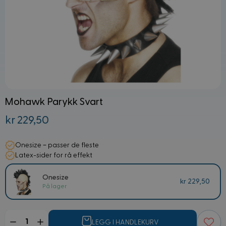
Mohawk Parykk Svart
kr 229,50
Onesize – passer de fleste
Latex-sider for rå effekt
Onesize
kr 229,50
På lager
Mengde
LEGG I HANDLEKURV