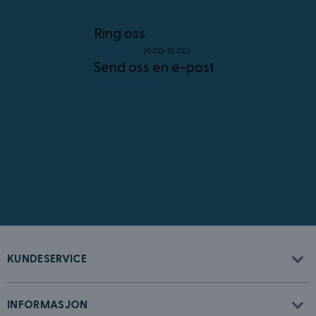
4 uker
.youtube.com
Googles
personvernregler
Ring oss
23 96 45 76
(9.00-15.00)
Send oss en e-post
info@kostymer.no
CookieScriptConsent
4 uker 2
CookieScript
dager
www.kostymer.no
KUNDESERVICE
FPGSID
30
Google
minutter
.kostymer.no
INFORMASJON