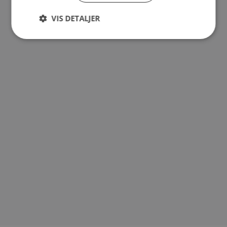
VIS DETALJER
Strengt
Ytelse
Målretting
nødvendig
Funksjonalitet
Ugradert
Strengt nødvendig
Ytelse
Målretting
Funksjonalitet
Ugradert
Strengt nødvendige informasjonskapsler tillater
kjernefunksjoner på nettstedet, som
brukerinnlogging og kontoadministrasjon.
Nettstedet kan ikke brukes riktig uten strengt
nødvendige informasjonskapsler.