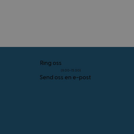
Forsørger
/
Navn
Utløpsdato
Domene
frontend
4 uker 2
Adobe Inc.
dager
.www.kostymer.no
Ring oss
external_no_cache
59
Adobe Inc.
23 96 45 76
(9.00-15.00)
minutter
www.kostymer.no
58
Send oss en e-post
sekunder
info@kostymer.no
VISITOR_PRIVACY_METADATA
5 måneder
YouTube
4 uker
.youtube.com
Googles
personvernregler