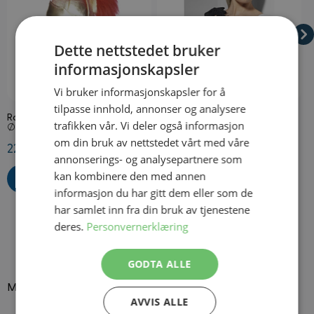
Dette nettstedet bruker
informasjonskapsler
På lager
På lager
Vi bruker informasjonskapsler for å
tilpasse innhold, annonser og analysere
Romersk Hjelm
Lange Svarte Hansker
P
trafikken vår. Vi deler også informasjon
Ø53 cm
Onesize
O
om din bruk av nettstedet vårt med våre
229,50 kr
109,50 kr
2
annonserings- og analysepartnere som
kan kombinere den med annen
informasjon du har gitt dem eller som de
har samlet inn fra din bruk av tjenestene
deres.
Personvernerklæring
GODTA ALLE
Mer i samme stil
AVVIS ALLE
Navigating through the elements of the carousel is possible using
Press to skip carousel