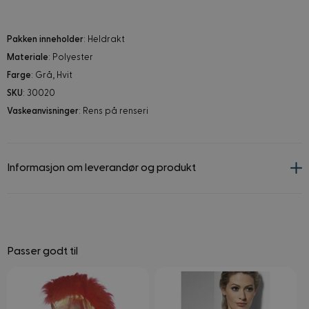
Pakken inneholder
: Heldrakt
Materiale
: Polyester
Farge
: Grå, Hvit
SKU
: 30020
Vaskeanvisninger
: Rens på renseri
Informasjon om leverandør og produkt
Passer godt til
Navigating through the elements of the carousel is possible using
Press to skip carousel
Press to go to carousel navigation