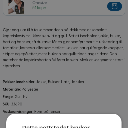
Onesize
På lager
Gjør deg klar til å ta kommandoen på dekk med et komplett
kapteinkostyme i klassisk hvitt og gull. Settet inneholder jakke, bukse,
hatt og hansker, så du raskt får en gjennomført maritim utkledning til
temafest, karneval eller sommerfest. Jakken har gullfargede knapper,
striper og epåletter, mens buksen har gullstriper langs sidene. Den
matchende kapteinshatten fullfører looken. Merk at kostymet er stort i
størrelsen.
Pakken inneholder
: Jakke, Bukser, Hatt, Hansker
Materiale
: Polyester
Farge
: Gull, Hvit
SKU
: 33690
Vaskeanvisninger
: Rens på renseri
Dette nettstedet bruker