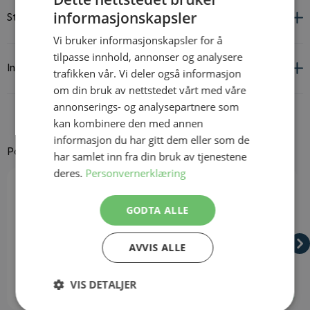
informasjonskapsler
Størrelsesguide
Vi bruker informasjonskapsler for å
tilpasse innhold, annonser og analysere
Informasjon om leverandør og produkt
trafikken vår. Vi deler også informasjon
om din bruk av nettstedet vårt med våre
annonserings- og analysepartnere som
kan kombinere den med annen
informasjon du har gitt dem eller som de
Passer godt til
har samlet inn fra din bruk av tjenestene
deres.
Personvernerklæring
Navigating through the elements of the carousel is possible using
Press to skip carousel
Press to go to carousel navigation
GODTA ALLE
AVVIS ALLE
VIS DETALJER
På lager
På lager