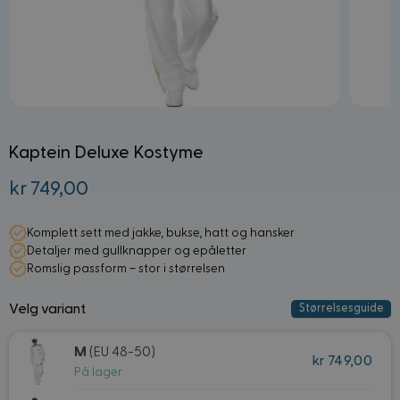
Kaptein Deluxe Kostyme
kr 749,00
Fra:
Komplett sett med jakke, bukse, hatt og hansker
Detaljer med gullknapper og epåletter
Romslig passform – stor i størrelsen
Velg variant
Størrelsesguide
M
(EU 48-50)
kr 749,00
På lager