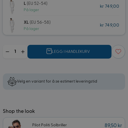
L
(EU 52-54)
kr 749,00
På lager
XL
(EU 56-58)
kr 749,00
På lager
Mengde
LEGG I HANDLEKURV
Velg en variant for å se estimert leveringstid
Shop the look
Pilot Politi Solbriller
89,50 kr