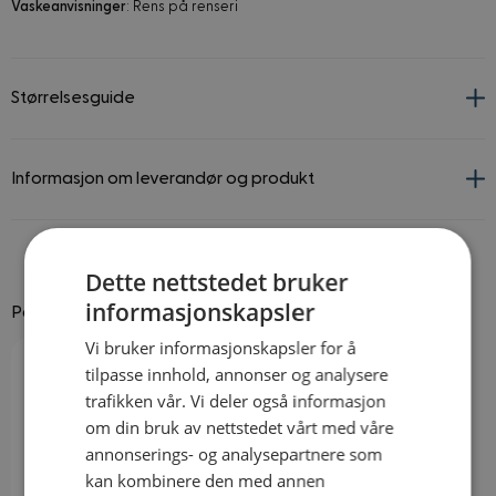
Vaskeanvisninger
: Rens på renseri
Størrelsesguide
Informasjon om leverandør og produkt
Dette nettstedet bruker
informasjonskapsler
Passer godt til
Vi bruker informasjonskapsler for å
Navigating through the elements of the carousel is possible using
Press to skip carousel
tilpasse innhold, annonser og analysere
trafikken vår. Vi deler også informasjon
om din bruk av nettstedet vårt med våre
annonserings- og analysepartnere som
kan kombinere den med annen