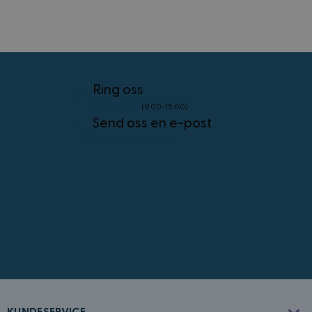
sekunder
VISITOR_PRIVACY_METADATA
5 måneder
YouTube
4 uker
.youtube.com
Googles
personvernregler
Ring oss
23 96 45 76
(9.00-15.00)
Send oss en e-post
info@kostymer.no
CookieScriptConsent
4 uker 2
CookieScript
dager
www.kostymer.no
FPGSID
30
Google
minutter
.kostymer.no