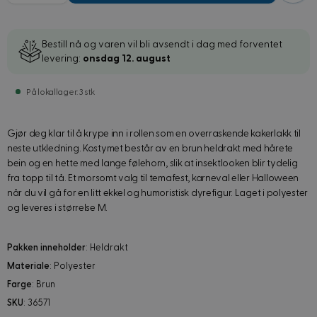
Bestill nå og varen vil bli avsendt i dag med forventet
levering:
onsdag 12. august
På lokallager: 3 stk
Gjør deg klar til å krype inn i rollen som en overraskende kakerlakk til
neste utkledning. Kostymet består av en brun heldrakt med hårete
bein og en hette med lange følehorn, slik at insektlooken blir tydelig
fra topp til tå. Et morsomt valg til temafest, karneval eller Halloween
når du vil gå for en litt ekkel og humoristisk dyrefigur. Laget i polyester
og leveres i størrelse M.
Pakken inneholder
: Heldrakt
Materiale
: Polyester
Farge
: Brun
SKU
: 36571