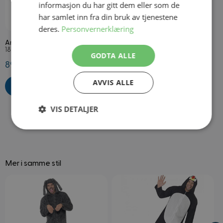
informasjon du har gitt dem eller som de
har samlet inn fra din bruk av tjenestene
På lager
deres.
Personvernerklæring
Ansiktstatoveringer Biller
18 stk
GODTA ALLE
89,50 kr
AVVIS ALLE
VIS DETALJER
Strengt
Ytelse
Målretting
nødvendig
Mer i samme stil
Funksjonalitet
Ugradert
Navigating through the elements of the carousel is possible using
Press to skip carousel
Press to go to carousel navigation