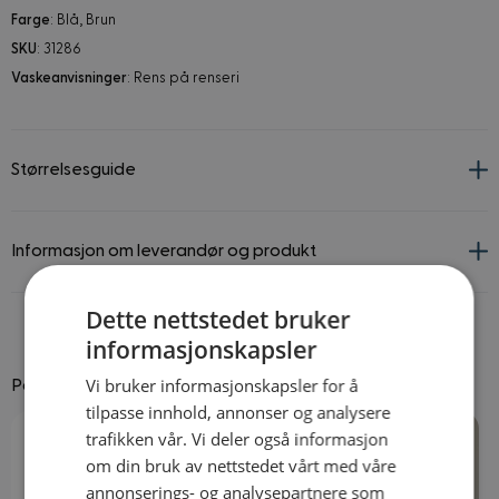
Farge
: Blå, Brun
SKU
: 31286
Vaskeanvisninger
: Rens på renseri
Størrelsesguide
Informasjon om leverandør og produkt
Dette nettstedet bruker
informasjonskapsler
Vi bruker informasjonskapsler for å
Passer godt til
tilpasse innhold, annonser og analysere
Navigating through the elements of the carousel is possible using
Press to skip carousel
Press to go to carousel navigation
trafikken vår. Vi deler også informasjon
om din bruk av nettstedet vårt med våre
annonserings- og analysepartnere som