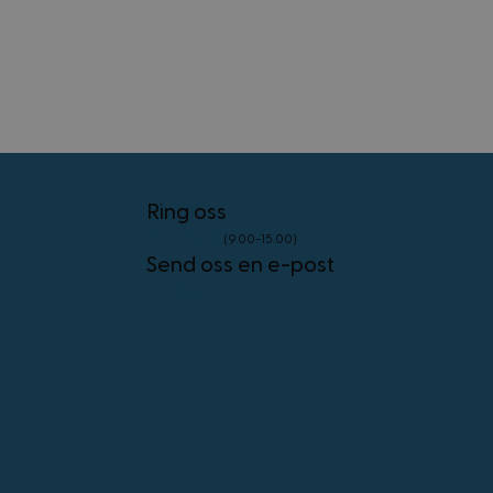
minutter
www.kostymer.no
58
sekunder
VISITOR_PRIVACY_METADATA
5 måneder
YouTube
4 uker
.youtube.com
Googles
personvernregler
Ring oss
23 96 45 76
(9.00-15.00)
Send oss en e-post
CookieScriptConsent
4 uker 2
CookieScript
info@kostymer.no
dager
www.kostymer.no
FPGSID
30
Google