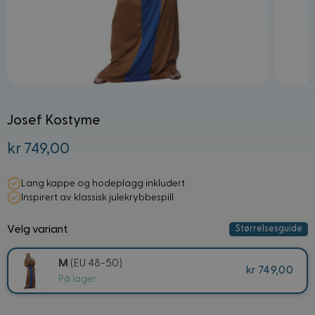
Josef Kostyme
kr 749,00
Fra:
Lang kappe og hodeplagg inkludert
Inspirert av klassisk julekrybbespill
Velg variant
Størrelsesguide
M
(EU 48-50)
kr 749,00
På lager