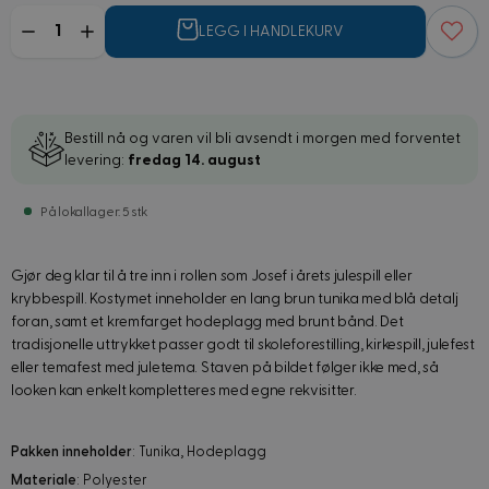
Mengde
LEGG I HANDLEKURV
Bestill nå og varen vil bli avsendt i morgen med forventet
levering:
fredag 14. august
På lokallager: 5 stk
Gjør deg klar til å tre inn i rollen som Josef i årets julespill eller
krybbespill. Kostymet inneholder en lang brun tunika med blå detalj
foran, samt et kremfarget hodeplagg med brunt bånd. Det
tradisjonelle uttrykket passer godt til skoleforestilling, kirkespill, julefest
eller temafest med juletema. Staven på bildet følger ikke med, så
looken kan enkelt kompletteres med egne rekvisitter.
Pakken inneholder
: Tunika, Hodeplagg
Materiale
: Polyester