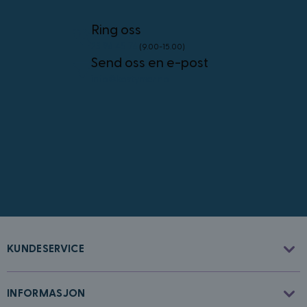
4 uker
.youtube.com
Googles
personvernregler
Ring oss
23 96 45 76
(9.00-15.00)
Send oss en e-post
info@kostymer.no
CookieScriptConsent
4 uker 2
CookieScript
dager
www.kostymer.no
KUNDESERVICE
FPGSID
30
Google
minutter
.kostymer.no
INFORMASJON