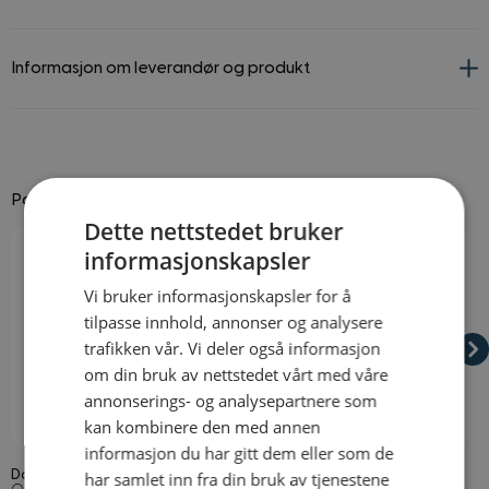
Informasjon om leverandør og produkt
Passer godt til
Dette nettstedet bruker
Navigating through the elements of the carousel is possible using
Press to skip carousel
Press to go to carousel navigation
informasjonskapsler
Vi bruker informasjonskapsler for å
tilpasse innhold, annonser og analysere
trafikken vår. Vi deler også informasjon
om din bruk av nettstedet vårt med våre
annonserings- og analysepartnere som
kan kombinere den med annen
På lager
På lager
informasjon du har gitt dem eller som de
Dalmatiner Sett Barn
Hund Kostyme
H
har samlet inn fra din bruk av tjenestene