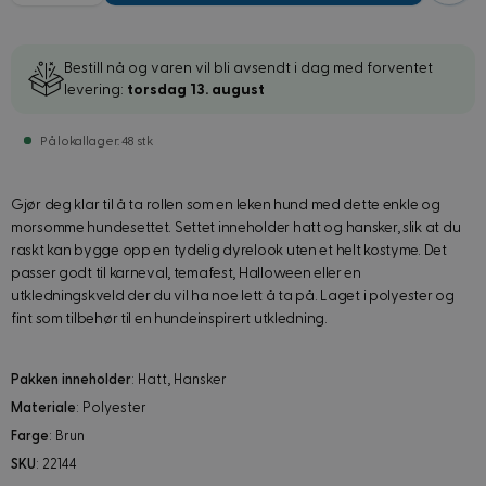
Bestill nå og varen vil bli avsendt i dag med forventet
levering:
torsdag 13. august
På lokallager: 48 stk
Gjør deg klar til å ta rollen som en leken hund med dette enkle og
morsomme hundesettet. Settet inneholder hatt og hansker, slik at du
raskt kan bygge opp en tydelig dyrelook uten et helt kostyme. Det
passer godt til karneval, temafest, Halloween eller en
utkledningskveld der du vil ha noe lett å ta på. Laget i polyester og
fint som tilbehør til en hundeinspirert utkledning.
Pakken inneholder
: Hatt, Hansker
Materiale
: Polyester
Farge
: Brun
SKU
: 22144