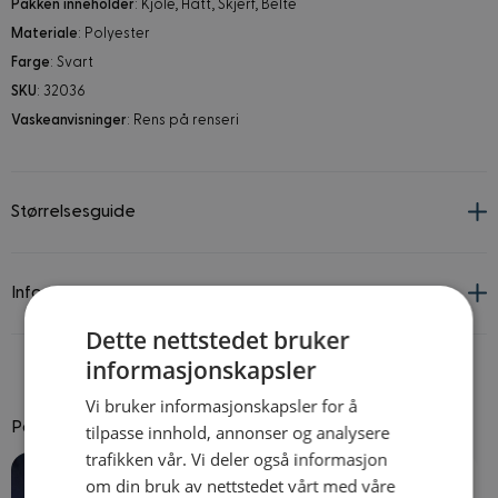
Pakken inneholder
: Kjole, Hatt, Skjerf, Belte
Materiale
: Polyester
Farge
: Svart
SKU
: 32036
Vaskeanvisninger
: Rens på renseri
Størrelsesguide
Informasjon om leverandør og produkt
Dette nettstedet bruker
informasjonskapsler
Vi bruker informasjonskapsler for å
Passer godt til
tilpasse innhold, annonser og analysere
trafikken vår. Vi deler også informasjon
Navigating through the elements of the carousel is possible using
Press to skip carousel
Press to go to carousel navigation
om din bruk av nettstedet vårt med våre