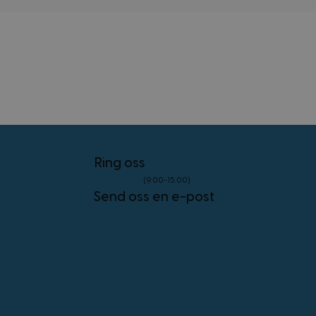
external_no_cache
59
Adobe Inc.
minutter
www.kostymer.no
58
sekunder
VISITOR_PRIVACY_METADATA
5 måneder
YouTube
4 uker
.youtube.com
Googles
personvernregler
Ring oss
23 96 45 76
(9.00-15.00)
Send oss en e-post
CookieScriptConsent
4 uker 2
CookieScript
dager
www.kostymer.no
info@kostymer.no