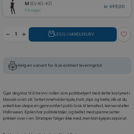
M
(EU 40-42)
kr 499,00
På lager
Mengde
LEGG I HANDLEKURV
Velg en variant for å se estimert leveringstid
Gjør deg klar til å tre inn i rollen som politibetjent med dette kostymet i
klassisk svart stil. Settet inneholder kjole, hatt, slips og belte, slik at du
enkelt kan skape en gjennomført politi-look til temafest, karneval eller
Halloween. Kjolen har politidetaljer, og beltet med spenne setter
prikken over i-en. Strømper følger ikke med, men kan kjøpes separat.