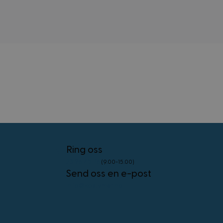
CookieScriptConsent
4 uker 2
CookieScript
dager
www.kostymer.no
FPGSID
30
Google
minutter
.kostymer.no
Ring oss
23 96 45 76
(9.00-15.00)
Send oss en e-post
info@kostymer.no
Forsørger
/
Navn
Utløpsdato
Beskrivelse