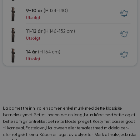
9-10 år
(H 134–140)
Utsolgt
11-12 år
(H 146-152 cm)
Utsolgt
14 år
(H 164 cm)
Utsolgt
La barnet tre inn i rollen som en enkel munk med dette klassiske
barnekostymet. Settet inneholder en lang, brun kåpe med hette og et
belte som gir antrekket det rette klosterpreget. Kostymet passer godt
til karneval, Fastelavn, Halloween eller temafest med middelalder-
eller religiøst tema. Kåpen er laget av polyester. Merk at halskjede ikke