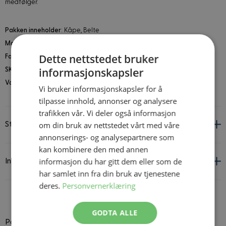
medfølger.
Pakken inneholder
: Kåpe, Belte
Materiale
: Polyester
Dette nettstedet bruker
Farge
: Brun
informasjonskapsler
SKU
: W3167
Vaskeanvisninger
: Maskinvask 30°C
Vi bruker informasjonskapsler for å
tilpasse innhold, annonser og analysere
trafikken vår. Vi deler også informasjon
om din bruk av nettstedet vårt med våre
Størrelsesguide
annonserings- og analysepartnere som
kan kombinere den med annen
informasjon du har gitt dem eller som de
Informasjon om leverandør og produkt
har samlet inn fra din bruk av tjenestene
deres.
Personvernerklæring
GODTA ALLE
Passer godt til